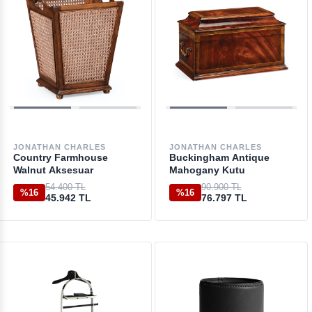
JONATHAN CHARLES
JONATHAN CHARLES
Country Farmhouse
Buckingham Antique
Walnut Aksesuar
Mahogany Kutu
54.400 TL
90.900 TL
%16
%16
45.942 TL
76.797 TL