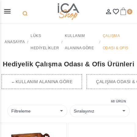
menu
person_outline
favorite_border
0
search
LÜKS
KULLANIM
ÇALIŞMA
ANASAYFA
HEDIYELIKLER
ALANINA GÖRE
ODASI & OFIS
Hediyelik Çalışma Odası & Ofis Ürünleri
←KULLANIM ALANINA GÖRE
ÇALIŞMA ODASI & 
68 ÜRÜN
Filtreleme