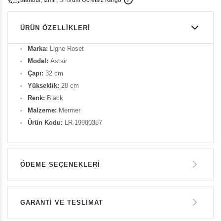
i
s
t
a
n
b
u
l
,
z
m
i
r
,
B
o
d
r
u
m
c
r
e
t
s
i
z
K
a
r
g
o
ÜRÜN ÖZELLIKLERI
Marka:
Ligne Roset
Model:
Astair
Çapı:
32 cm
Yükseklik:
28 cm
Renk:
Black
Malzeme:
Mermer
Ürün Kodu:
LR-19980387
ÖDEME SEÇENEKLERI
Havale ile Ödeme
GARANTİ VE TESLİMAT
39.700 TL