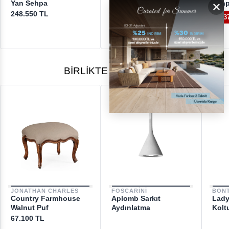
Addie Cream Yan
×
Yan Sehpa
Seh
Sehpa
248.550 TL
%3
90.350 TL
%45
49.500 TL
BIRLIKTE ALINANLAR
JONATHAN CHARLES
FOSCARINI
BON
Country Farmhouse
Aplomb Sarkıt
Lady
Walnut Puf
Aydınlatma
Kolt
67.100 TL