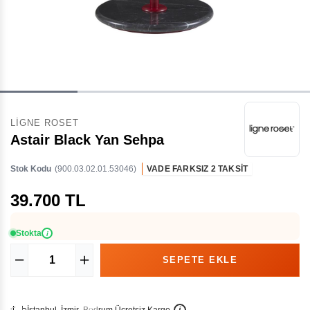
LIGNE ROSET
Astair Black Yan Sehpa
Stok Kodu
(900.03.02.01.53046)
VADE FARKSIZ 2 TAKSİT
39.700 TL
Stokta
i
İ
İ
Ü