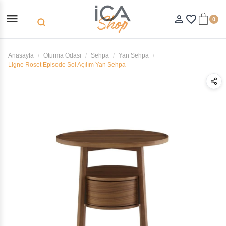
menu
person_outline
favorite_border
0
search
Anasayfa
Oturma Odası
Sehpa
Yan Sehpa
Ligne Roset Episode Sol Açılım Yan Sehpa