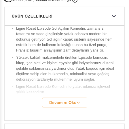
i
s
t
a
n
b
u
l
,
z
m
i
r
,
B
o
d
r
u
m
c
r
e
t
s
i
z
K
a
r
g
o
ÜRÜN ÖZELLIKLERI
Ligne Roset Episode Sol Açılım Komodin, zamansız
tasarımı ve sade çizgileriyle yatak odanıza modern bir
dokunuş getiriyor. Sol açılır kapak sistemi sayesinde hem
estetik hem de kullanım kolaylığı sunan bu özel parça,
Fransız tasarım anlayışının zarif detaylarını yansıtır.
Yüksek kaliteli malzemelerle üretilen Episode komodin,
kitap, şarj aleti ve kişisel eşyalar gibi ihtiyaçlarınızı düzenli
şekilde saklamanıza yardımcı olur. Yatak başucu için ideal
ölçülere sahip olan bu komodin, minimalist veya çağdaş
dekorasyon tarzlarıyla mükemmel uyum sağlar.
Ligne Roset Episode Komodin ile yatak odanıza işlevsel
şıklık kazandırın.
Marka:
Ligne Roset
Devamını Oku
Model:
Episode
Genişlik:
48 cm
Derinlik:
38 cm
Yükseklik:
58 cm