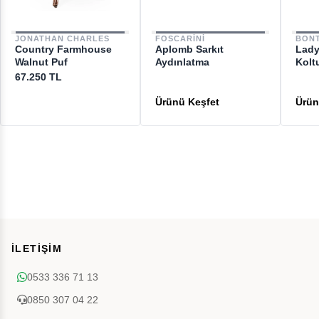
JONATHAN CHARLES
FOSCARINI
BON
Country Farmhouse
Aplomb Sarkıt
Lady
Walnut Puf
Aydınlatma
Kolt
67.250 TL
İLETİŞİM
0533 336 71 13
0850 307 04 22