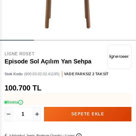
LIGNE ROSET
Episode Sol Açılım Yan Sehpa
Stok Kodu
(900.03.02.02.41195)
VADE FARKSIZ 2 TAKSİT
100.700 TL
Stokta
i
İ
İ
Ü