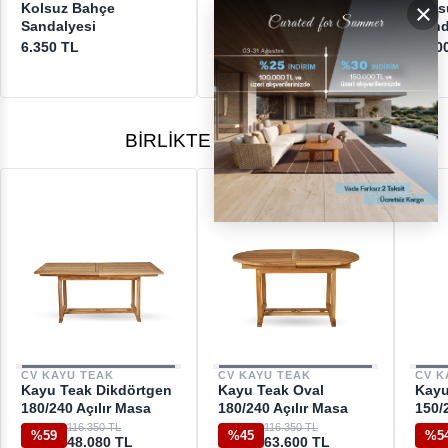
[email protected]
×
Kolsuz Bahçe
Bahçe Sandalyesi
Kols
Sandalyesi
Sand
5.250 TL
6.350 TL
6.20
BIRLIKTE ALINANLAR
CV KAYU TEAK
CV KAYU TEAK
CV K
Kayu Teak Dikdörtgen
Kayu Teak Oval
Kayu
180/240 Açılır Masa
180/240 Açılır Masa
150/
116.350 TL
116.350 TL
%59
%45
%5
48.080 TL
63.600 TL