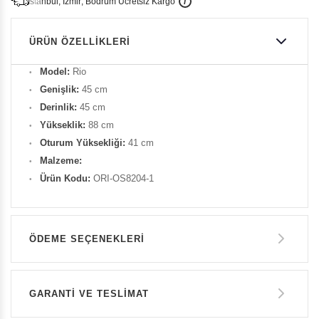
İ
İ
Ü
i
s
t
a
n
b
u
l
,
z
m
i
r
,
B
o
d
r
u
m
c
r
e
t
s
i
z
K
a
r
g
o
ÜRÜN ÖZELLIKLERI
Model:
Rio
Genişlik:
45 cm
Derinlik:
45 cm
Yükseklik:
88 cm
Oturum Yüksekliği:
41 cm
Malzeme:
Ürün Kodu:
ORI-OS8204-1
ÖDEME SEÇENEKLERI
Havale ile Ödeme
GARANTİ VE TESLİMAT
5.630 TL