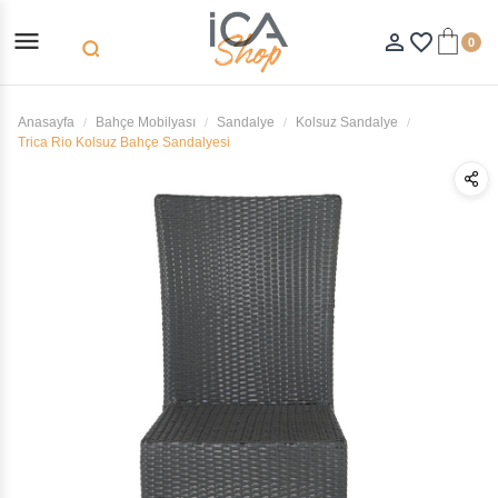
menu
person_outline
favorite_border
0
search
Anasayfa
Bahçe Mobilyası
Sandalye
Kolsuz Sandalye
Trica Rio Kolsuz Bahçe Sandalyesi