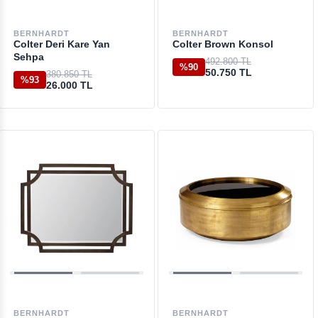
BERNHARDT
BERNHARDT
Colter Deri Kare Yan
Colter Brown Konsol
Sehpa
492.800 TL
%90
50.750 TL
380.850 TL
%93
26.000 TL
BERNHARDT
BERNHARDT