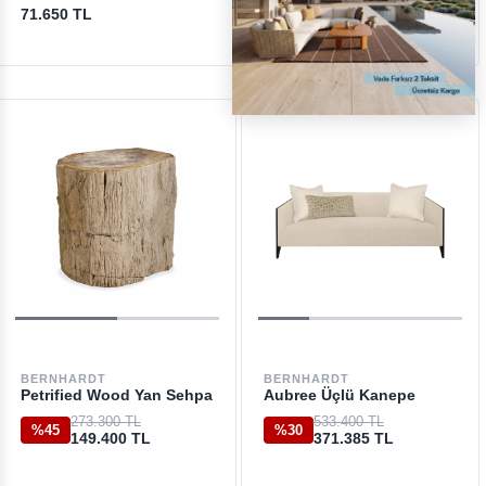
71.650 TL
614.350 TL
BERNHARDT
BERNHARDT
Petrified Wood Yan Sehpa
Aubree Üçlü Kanepe
273.300 TL
533.400 TL
%45
%30
149.400 TL
371.385 TL