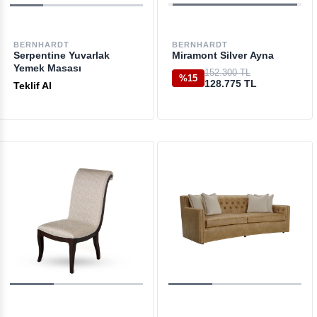
BERNHARDT
BERNHARDT
Serpentine Yuvarlak
Miramont Silver Ayna
Yemek Masası
152.300 TL
%15
128.775 TL
Teklif Al