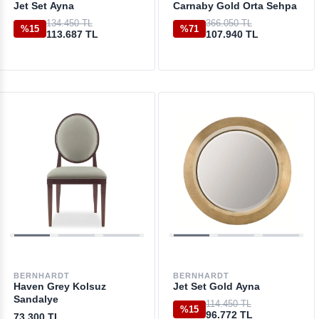
Jet Set Ayna
Carnaby Gold Orta Sehpa
134.450 TL
366.050 TL
%15
%71
113.687 TL
107.940 TL
BERNHARDT
BERNHARDT
Haven Grey Kolsuz
Jet Set Gold Ayna
Sandalye
114.450 TL
%15
96.772 TL
73.300 TL