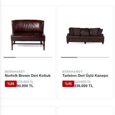
BERNHARDT
BERNHARDT
Norfolk Brown Deri Koltuk
Tarleton Deri Üçlü Kanepe
578.400 TL
614.600 TL
%84
%45
90.000 TL
336.000 TL