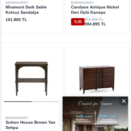
BERNHARDT
BERNHARDT
Miramont Dark Sable
Candace Antique Nickel
Kolsuz Sandalye
Deri Üçlü Kanepe
101.800 TL
854.400 TL
%30
594.895 TL
×
BERNHARDT
BERNHARDT
Sutton House Brown Yan
Haven Brown Çekmeceli
Sehpa
Şifonyer