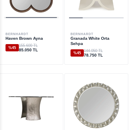
BERNHARDT
BERNHARDT
Haven Brown Ayna
Granada White Orta
Sehpa
155.600 TL
%45
85.050 TL
144.050 TL
%45
78.750 TL