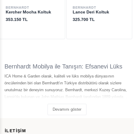
BERNHARDT
BERNHARDT
Kercher Mocha Koltuk
Lance Deri Koltuk
353.150 TL
325.700 TL
Bernhardt Mobilya ile Tanışın: Efsanevi Lüks
ICA Home & Garden olarak, kaliteli ve lüks mobilya dünyasının
öncülerinden biri olan Bernhardt'ın Türkiye distribütörü olarak sizlere
unutulmaz bir deneyim sunuyoruz. Bernhardt, merkezi Kuzey Carolina,
Lenoir'da bulunan ve John Mathias Bernhardt tarafından 1889 yılında
kurulan bir markadır. Şirketin köklü tarihi, 134 yıl öncesine
Devamını göster
dayanmaktadır ve uzun yıllardır ikonik mobilya tasarımları ile
tanınmaktadır.
İLETİŞİM