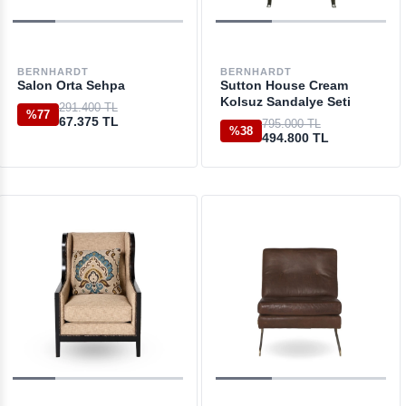
BERNHARDT
BERNHARDT
Salon Orta Sehpa
Sutton House Cream
Kolsuz Sandalye Seti
291.400 TL
%77
67.375 TL
795.000 TL
%38
494.800 TL