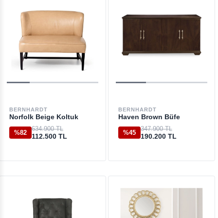
BERNHARDT
BERNHARDT
Norfolk Beige Koltuk
Haven Brown Büfe
634.900 TL
347.900 TL
%82
%45
112.500 TL
190.200 TL