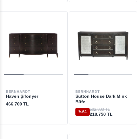
BERNHARDT
BERNHARDT
Haven Şifonyer
Sutton House Dark Mink
Büfe
466.700 TL
602.800 TL
%64
218.750 TL