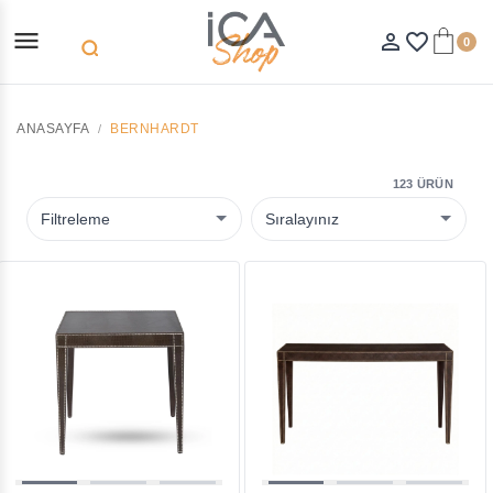
menu
person_outline
favorite_border
0
search
ANASAYFA
BERNHARDT
123 ÜRÜN
Filtreleme