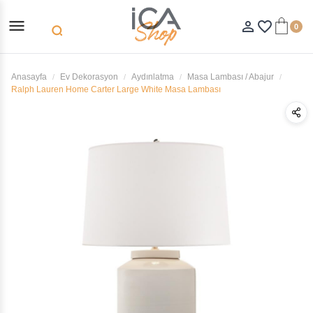
menu
person_outline
favorite_border
0
search
Anasayfa
Ev Dekorasyon
Aydınlatma
Masa Lambası / Abajur
Ralph Lauren Home Carter Large White Masa Lambası