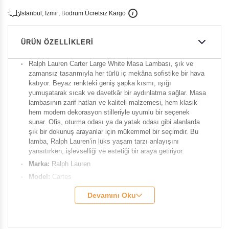
İ
İ
Ü
i
s
t
a
n
b
u
l
,
z
m
i
r
,
B
o
d
r
u
m
c
r
e
t
s
i
z
K
a
r
g
o
ÜRÜN ÖZELLIKLERI
Ralph Lauren Carter Large White Masa Lambası, şık ve
zamansız tasarımıyla her türlü iç mekâna sofistike bir hava
katıyor. Beyaz renkteki geniş şapka kısmı, ışığı
yumuşatarak sıcak ve davetkâr bir aydınlatma sağlar. Masa
lambasının zarif hatları ve kaliteli malzemesi, hem klasik
hem modern dekorasyon stilleriyle uyumlu bir seçenek
sunar. Ofis, oturma odası ya da yatak odası gibi alanlarda
şık bir dokunuş arayanlar için mükemmel bir seçimdir. Bu
lamba, Ralph Lauren’in lüks yaşam tarzı anlayışını
yansıtırken, işlevselliği ve estetiği bir araya getiriyor.
Marka:
Ralph Lauren
Model:
Cartes
Genişlik:
56 cm
Devamını Oku
Yükseklik:
92 cm
Taban Çapı:
30 cm
Soket:
E26 Dimmer