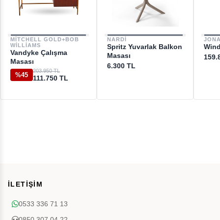
MITCHELL GOLD+BOB
NARDI
JON
WILLIAMS
Spritz Yuvarlak Balkon
Wind
Vandyke Çalışma
Masası
159.
Masası
6.300 TL
203.950 TL
%45
111.750 TL
İLETİŞİM
0533 336 71 13
0850 307 04 22