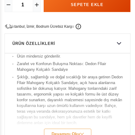
İ
İ
Ü
i
s
t
a
n
b
u
l
,
z
m
i
r
,
B
o
d
r
u
m
c
r
e
t
s
i
z
K
a
r
g
o
ÜRÜN ÖZELLIKLERI
Ürün mindersiz gönderilir.
Zarafet ve Konforun Buluşma Noktası: Dedon Fllair
Mahogany Kolçaklı Sandalye
Şıklığı, sağlamlığı ve doğal sıcaklığı bir araya getiren Dedon
Fllair Mahogany Kolçaklı Sandalye, açık hava alanlarına
sofistike bir dokunuş katıyor. Mahogany tonlarındaki zarif
tasarımı, ergonomik yapısı ve kolçaklı formu ile üst düzey
konfor sunarken, dayanıklı malzemesi sayesinde dış mekân
koşullarına karşı uzun ömürlü kullanım vadediyor. Bahçe,
teras veya veranda dekorasyonunuza estetik bir katkı
sağlayan bu sandalye, hem şık davetler hem de keyifli
dinlenme anları için ideal bir tercih.
Marka:
Dedon
Devamını Oku