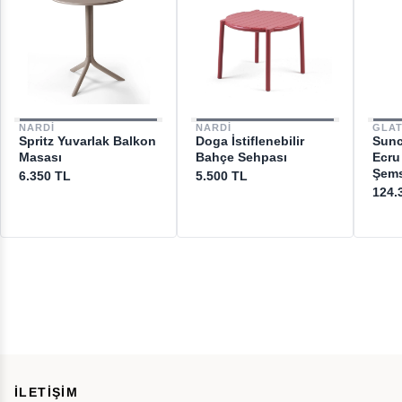
NARDI
NARDI
GLA
Spritz Yuvarlak Balkon
Doga İstiflenebilir
Sunc
Masası
Bahçe Sehpası
Ecru
Şems
6.350 TL
5.500 TL
124.
İLETİŞİM