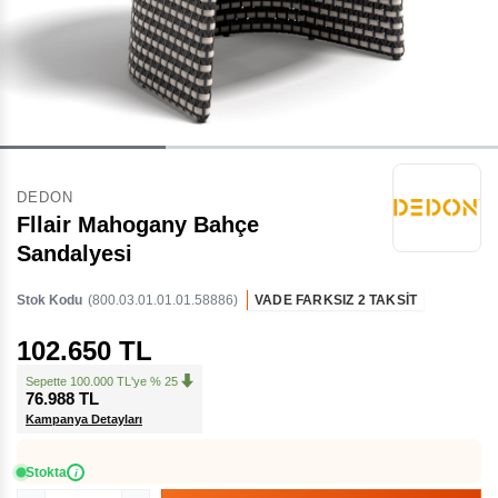
DEDON
Fllair Mahogany Bahçe
Sandalyesi
Stok Kodu
(800.03.01.01.01.58886)
VADE FARKSIZ 2 TAKSİT
102.650 TL
Sepette 100.000 TL'ye % 25
76.988 TL
Kampanya Detayları
Stokta
i