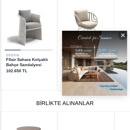
GERİ ÖDEMELER
×
DESTEK
DEDON
DEDON
Fllair Sahara Kolçaklı
Kida Line Touch Bahçe
[email protected]
Bahçe Sandalyesi
Sandalyesi
102.650 TL
137.200 TL
BIRLIKTE ALINANLAR