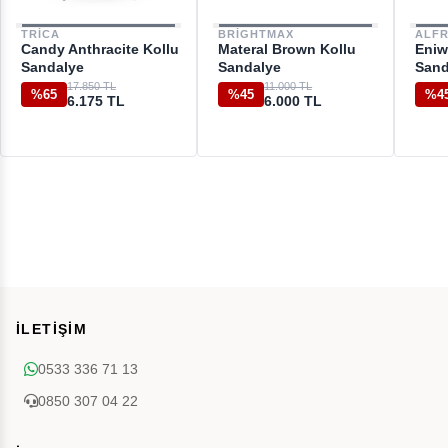
TRICA
BRIGHTMAX
ALF
Candy Anthracite Kollu
Materal Brown Kollu
Eniw
Sandalye
Sandalye
Sand
17.850 TL
11.000 TL
%65
%45
%4
6.175 TL
6.000 TL
İLETİŞİM
0533 336 71 13
0850 307 04 22