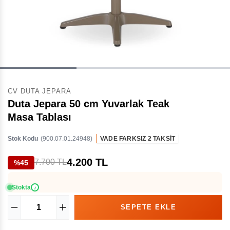
CV DUTA JEPARA
Duta Jepara 50 cm Yuvarlak Teak
Masa Tablası
Stok Kodu
(900.07.01.24948)
VADE FARKSIZ 2 TAKSİT
4.200 TL
7.700 TL
%45
Stokta
i