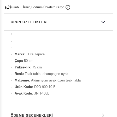
İ
İ
Ü
i
s
t
a
n
b
u
l
,
z
m
i
r
,
B
o
d
r
u
m
c
r
e
t
s
i
z
K
a
r
g
o
ÜRÜN ÖZELLIKLERI
Marka:
Duta Jepara
Çapı:
50 cm
Yükseklik:
75 cm
Renk:
Teak tabla, champagne ayak
Malzeme:
Alüminyum ayak üzeri teak tabla
Ürün Kodu:
DJO-900-10-B
Ayak Kodu:
JNH-408B
ÖDEME SEÇENEKLERI