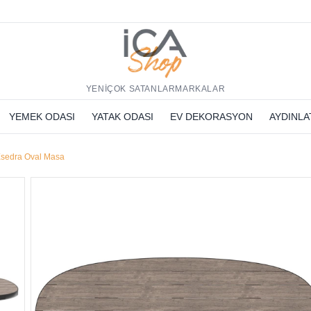
h
YENİ
ÇOK SATANLAR
MARKALAR
YEMEK ODASI
YATAK ODASI
EV DEKORASYON
AYDINL
Esedra Oval Masa