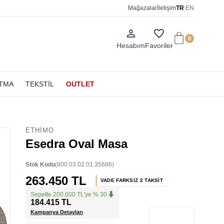
Mağazalar
İletişim
TR
|
EN
person_outline
favorite_border
0
Hesabım
Favoriler
ATMA
TEKSTİL
OUTLET
ETHIMO
Esedra Oval Masa
Stok Kodu
(800.03.02.01.35686)
263.450 TL
VADE FARKSIZ 2 TAKSİT
Sepette 200.000 TL'ye % 30
184.415 TL
Kampanya Detayları