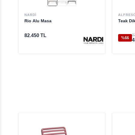
NARDI
ALFRES
Rio Alu Masa
Teak Di
1
82.450 TL
%66
4