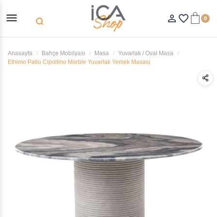
menu
person_outline
favorite_border
0
search
Anasayfa
Bahçe Mobilyası
Masa
Yuvarlak / Oval Masa
Ethimo Patio Cipollino Marble Yuvarlak Yemek Masası