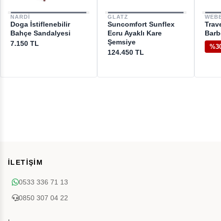
NARDI
GLATZ
WEB
Doga İstiflenebilir
Suncomfort Sunflex
Trave
Bahçe Sandalyesi
Ecru Ayaklı Kare
Barb
Şemsiye
7.150 TL
%3
124.450 TL
İLETİŞİM
0533 336 71 13
0850 307 04 22