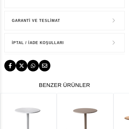
GARANTİ VE TESLİMAT
GARANTİ
İPTAL / İADE KOŞULLARI
14 GÜN İÇERİSİNDE İADE HAKKI
TESLİMAT
BENZER ÜRÜNLER
İstanbul, İzmir ve Bodrum (Muğla)
ÜCRETSİZ
ÜCRETSİZ İADE HAKKI
GERİ ÖDEMELER