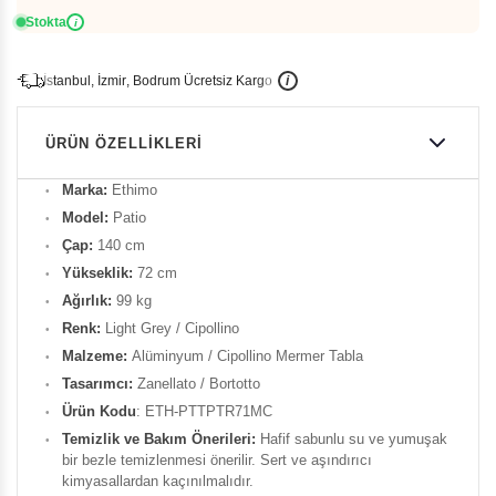
Stokta
i
İ
İ
Ü
i
s
t
a
n
b
u
l
,
z
m
i
r
,
B
o
d
r
u
m
c
r
e
t
s
i
z
K
a
r
g
o
ÜRÜN ÖZELLIKLERI
Marka:
Ethimo
Model:
Patio
Çap:
140 cm
Yükseklik:
72 cm
Ağırlık:
99 kg
Renk:
Light Grey / Cipollino
Malzeme:
Alüminyum / Cipollino Mermer Tabla
Tasarımcı:
Zanellato / Bortotto
Ürün Kodu
: ETH-PTTPTR71MC
Temizlik ve Bakım Önerileri:
Hafif sabunlu su ve yumuşak
bir bezle temizlenmesi önerilir. Sert ve aşındırıcı
kimyasallardan kaçınılmalıdır.