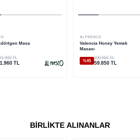
CO
ALFRESCO
kdörtgen Masa
Valencia Honey Yemek
Masası
21.900 TL
109.550 TL
%45
1.960 TL
59.850 TL
BIRLIKTE ALINANLAR