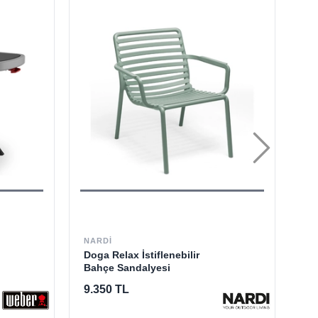
NARDI
GL
Doga Relax İstiflenebilir
Su
Bahçe Sandalyesi
9.350 TL
13