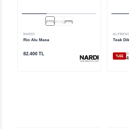
NARDI
ALFRES
Rio Alu Masa
Teak Di
1
82.400 TL
%66
4