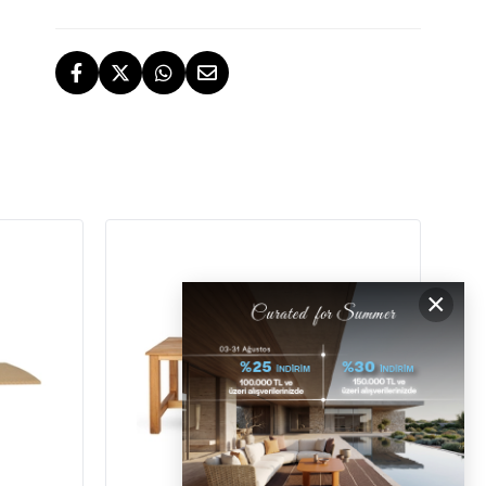
TESLİMAT
İstanbul, İzmir ve Bodrum (Muğla)
ÜCRETSİZ İADE HAKKI
ÜCRETSİZ
GERİ ÖDEMELER
×
DESTEK
[email protected]