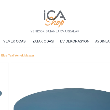
h
YENİ
ÇOK SATANLAR
MARKALAR
YEMEK ODASI
YATAK ODASI
EV DEKORASYON
AYDINL
d Blue Teal Yemek Masası