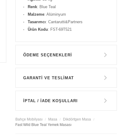
Renk
: Blue Teal
Malzeme
: Alüminyum
Tasarımcı
: Cantarutti&Partners
Ürün Kodu
: FST-69T521
ÖDEME SEÇENEKLERI
Havale ile Ödeme
GARANTİ VE TESLİMAT
169.950 TL
GARANTİ
Kredi Kartı Tek Çekim
İPTAL / İADE KOŞULLARI
169.950 TL
14 GÜN İÇERİSİNDE İADE HAKKI
Bahçe Mobilyası
Masa
Dikdörtgen Masa
Fast Wild Blue Teal Yemek Masası