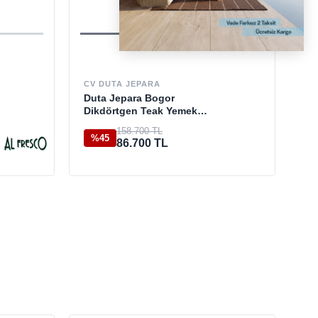
DE
Ti
CV DUTA JEPARA
Duta Jepara Bogor
Dikdörtgen Teak Yemek
41
Masası
158.700 TL
%45
86.700 TL