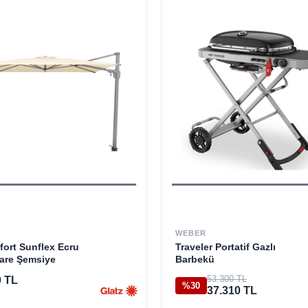
WEBER
ort Sunflex Ecru
Traveler Portatif Gazlı
Kare Şemsiye
Barbekü
53.300 TL
0 TL
%30
37.310 TL