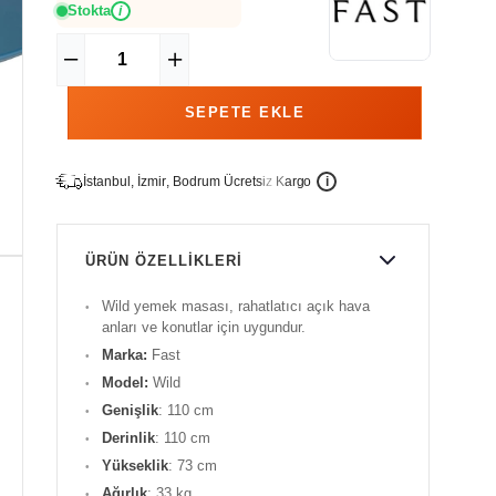
Stokta
i
İ
İ
Ü
i
s
t
a
n
b
u
l
,
z
m
i
r
,
B
o
d
r
u
m
c
r
e
t
s
i
z
K
a
r
g
o
ÜRÜN ÖZELLIKLERI
Wild yemek masası, rahatlatıcı açık hava
anları ve konutlar için uygundur.
Marka:
Fast
Model:
Wild
Genişlik
: 110 cm
Derinlik
: 110 cm
Yükseklik
: 73 cm
Ağırlık
: 33 kg