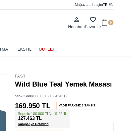
Mağazalar
İletişim
TR
|
EN
person_outline
favorite_border
0
Hesabım
Favoriler
ATMA
TEKSTİL
OUTLET
FAST
Wild Blue Teal Yemek Masası
Stok Kodu
(800.03.02.02.45451)
169.950 TL
VADE FARKSIZ 2 TAKSİT
Sepette 100.000 TL'ye % 25
127.463 TL
Kampanya Detayları