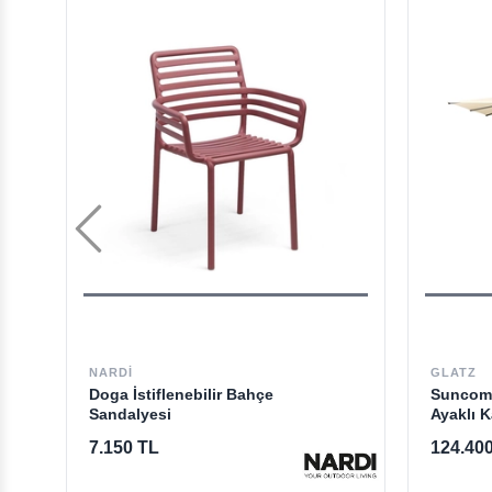
NARDI
GLATZ
Doga İstiflenebilir Bahçe
Suncomf
Sandalyesi
Ayaklı 
7.150 TL
124.40