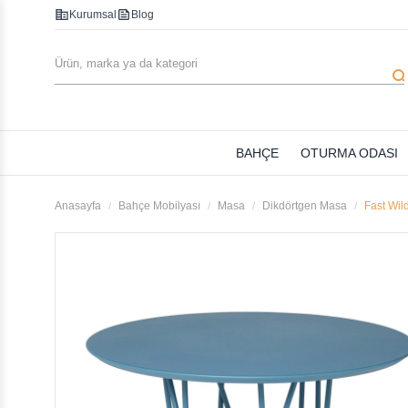
corporate_fare
feed
Kurumsal
Blog
searc
BAHÇE
OTURMA ODASI
Anasayfa
Bahçe Mobilyası
Masa
Dikdörtgen Masa
Fast Wil