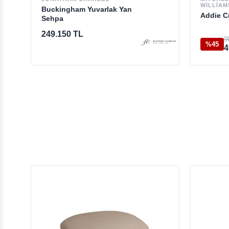
WILLIAM
Buckingham Yuvarlak Yan
Addie C
Sehpa
249.150 TL
9
%45
4