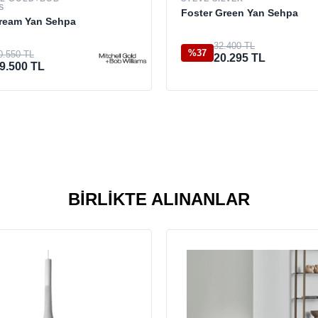
S
Foster Green Yan Sehpa
ream Yan Sehpa
32.400 TL
%37
0.550 TL
20.295 TL
9.500 TL
BIRLIKTE ALINANLAR