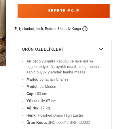
İ
İ
Ü
i
s
t
a
n
b
u
l
,
z
m
i
r
,
B
o
d
r
u
m
c
r
e
t
s
i
z
K
a
r
g
o
ÜRÜN ÖZELLIKLERI
Art deco yumurta kabuğu ve lake üst ve
üçgen sedyeli üç ayaklı masif pirinç tabana
sahip büyük yuvarlak lamba masası.
Marka:
Jonathan
Charles
Model:
Jc
Modern
Çapı:
63 cm
Yükseklik:
67 cm
Ağırlık:
17 kg
Renk:
Polished Brass High Lustre
Ürün Kodu:
JNC-500043-BRH-ED002