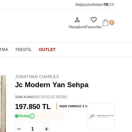
Mağazalar
İletişim
TR
|
EN
person_outline
favorite_border
0
Hesabım
Favoriler
ATMA
TEKSTİL
OUTLET
JONATHAN CHARLES
Jc Modern Yan Sehpa
Stok Kodu
(900.03.02.03.38236)
197.850 TL
VADE FARKSIZ 2 TAKSİT
Stokta
i