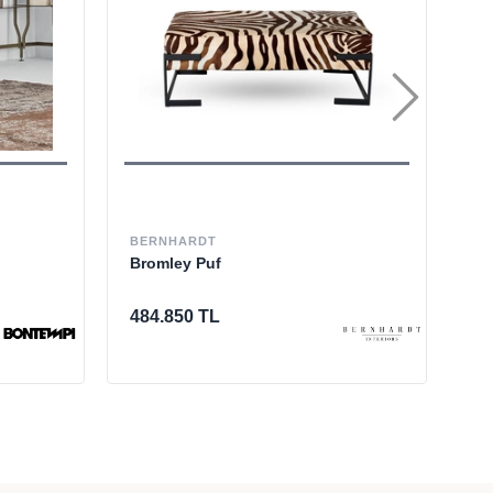
BERNHARDT
FO
Bromley Puf
Le
484.850 TL
62