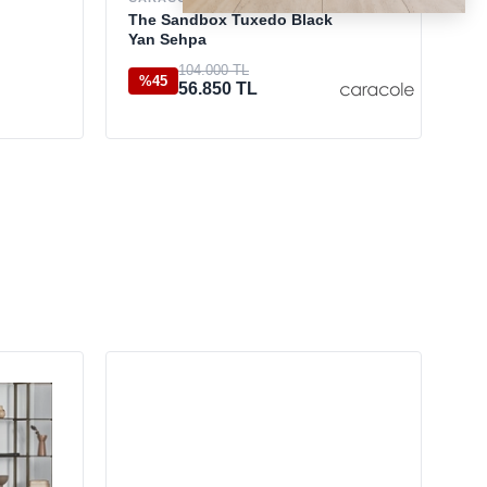
Se
The Sandbox Tuxedo Black
Yan Sehpa
25
104.000 TL
%45
56.850 TL