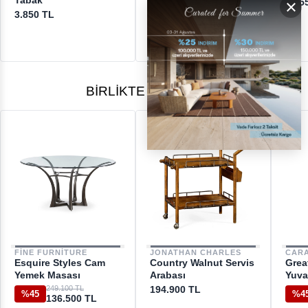
Tabak
×
23.550 TL
23.5
3.850 TL
BIRLIKTE ALINANLAR
FINE FURNITURE
JONATHAN CHARLES
CAR
Esquire Styles Cam
Country Walnut Servis
Grea
Yemek Masası
Arabası
Yuva
249.100 TL
194.900 TL
%45
%4
136.500 TL