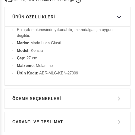
i
s
t
a
n
b
u
l
,
z
m
i
r
,
B
o
d
r
u
m
c
r
e
t
s
i
z
K
a
r
g
o
ÜRÜN ÖZELLIKLERI
Bulaşık makinesinde yıkanabilir, mikrodalga için uygun
değildir.
Marka:
Mario Luca Giusti
Model:
Kenzia
Çap:
27 cm
Malzeme:
Melamine
Ürün Kodu:
AER-MLG-KEN-27009
ÖDEME SEÇENEKLERI
Havale ile Ödeme
GARANTİ VE TESLİMAT
1.500 TL
GARANTİ