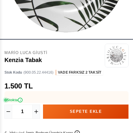
MARIO LUCA GIUSTI
Kenzia Tabak
Stok Kodu
(900.05.22.44416)
VADE FARKSIZ 2 TAKSİT
1.500 TL
Stokta
i
İ
İ
Ü