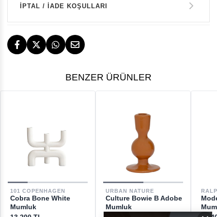
İPTAL / İADE KOŞULLARI
14 GÜN İÇERİSİNDE İADE HAKKI
TESLİMAT
BENZER ÜRÜNLER
İstanbul, İzmir ve Bodrum (Muğla)
ÜCRETSİZ
ÜCRETSİZ İADE HAKKI
GERİ ÖDEMELER
DESTEK
101 COPENHAGEN
URBAN NATURE
RAL
Cobra Bone White
Culture Bowie B Adobe
Mode
[email protected]
Mumluk
Mumluk
Mum