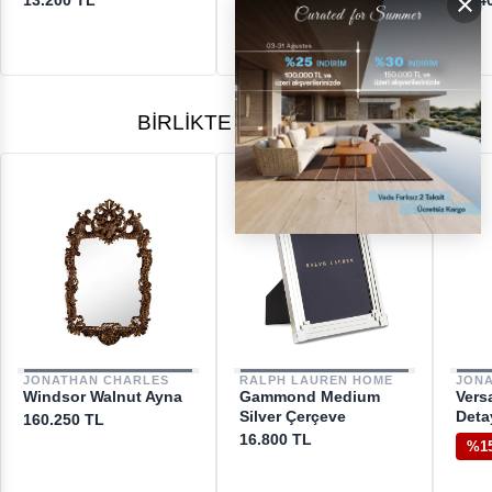
×
13.200 TL
2.200 TL
43.4
BIRLIKTE ALINANLAR
JONATHAN CHARLES
RALPH LAUREN HOME
JON
Windsor Walnut Ayna
Gammond Medium
Vers
Silver Çerçeve
Deta
160.250 TL
16.800 TL
%1