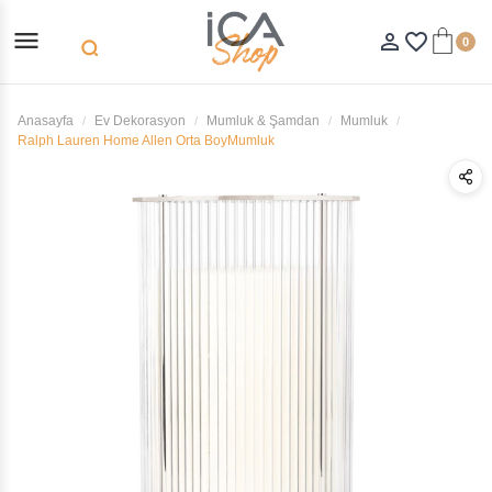
menu
person_outline
favorite_border
0
search
Anasayfa
Ev Dekorasyon
Mumluk & Şamdan
Mumluk
Ralph Lauren Home Allen Orta BoyMumluk