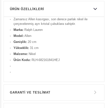
ÜRÜN ÖZELLIKLERI
Zamansız Allen kasırgası, son derece parlak nikel ile
çerçevelenmiş ayrı kristal çubuklara sahiptir.
Marka:
Ralph Lauren
Model:
Allen
Genişlik:
20 cm
Yükseklik:
31 cm
Malzeme:
Nikel
Ürün Kodu:
RLH-682161841HEJ
GARANTİ VE TESLİMAT
GARANTİ