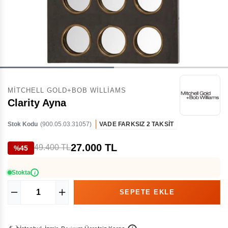
MITCHELL GOLD+BOB WILLIAMS
Clarity Ayna
Stok Kodu
(900.05.03.31057)
VADE FARKSIZ 2 TAKSİT
27.000 TL
49.400 TL
%45
Stokta
i