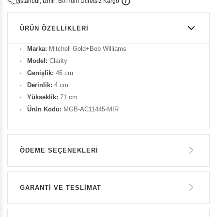
İ
İ
Ü
i
s
t
a
n
b
u
l
,
z
m
i
r
,
B
o
d
r
u
m
c
r
e
t
s
i
z
K
a
r
g
o
ÜRÜN ÖZELLIKLERI
Marka:
Mitchell Gold+Bob Williams
Model:
Clarity
Genişlik:
46 cm
Derinlik:
4 cm
Yükseklik:
71 cm
Ürün Kodu:
MGB-AC11445-MIR
ÖDEME SEÇENEKLERI
Havale ile Ödeme
GARANTİ VE TESLİMAT
27.000 TL
GARANTİ