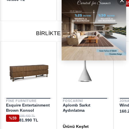
×
20.900 TL
%1
BIRLIKTE ALINANLAR
FINE FURNITURE
FOSCARINI
JON
Esquire Entertainment
Aplomb Sarkıt
Wind
Brown Konsol
Aydınlatma
160.
198.400 TL
%59
81.990 TL