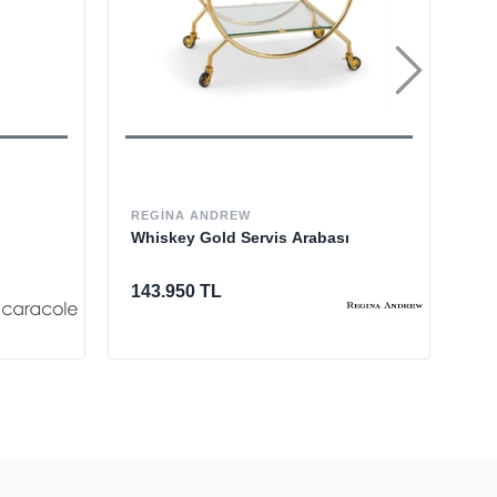
REGINA ANDREW
JO
Whiskey Gold Servis Arabası
Bu
Ma
Ma
143.950 TL
%