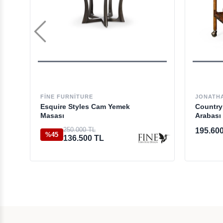
FINE FURNITURE
JONATH
Esquire Styles Cam Yemek
Country
Masası
Arabası
250.000 TL
195.60
%45
136.500 TL