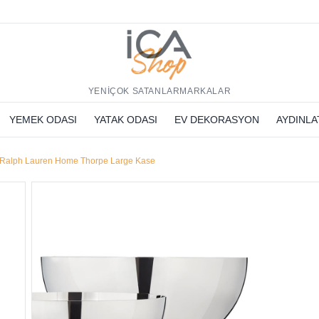
h
YENİ
ÇOK SATANLAR
MARKALAR
YEMEK ODASI
YATAK ODASI
EV DEKORASYON
AYDINL
Ralph Lauren Home Thorpe Large Kase