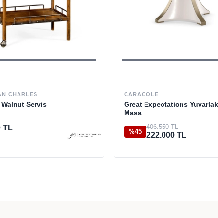
AN CHARLES
CARACOLE
 Walnut Servis
Great Expectations Yuvarlak
Masa
406.550 TL
0 TL
%45
222.000 TL