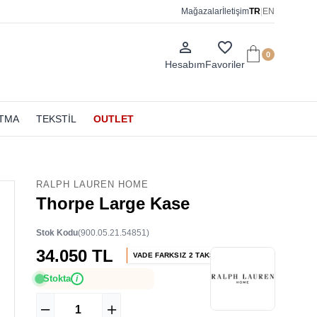
Mağazalar
İletişim
TR
|
EN
person_outline
favorite_border
0
Hesabım
Favoriler
ATMA
TEKSTİL
OUTLET
RALPH LAUREN HOME
Thorpe Large Kase
Stok Kodu
(900.05.21.54851)
34.050 TL
VADE FARKSIZ 2 TAKSİT
Stokta
i