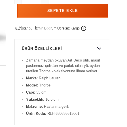
İ
İ
Ü
i
s
t
a
n
b
u
l
,
z
m
i
r
,
B
o
d
r
u
m
c
r
e
t
s
i
z
K
a
r
g
o
ÜRÜN ÖZELLIKLERI
Zamana meydan okuyan Art Deco stili, masif
paslanmaz çelikten ve parlak cilalı yüzeyden
üretilen Thorpe koleksiyonuna ilham veriyor.
Marka:
Ralph Lauren
Model:
Thorpe
Çapı:
33 cm
Yükseklik:
16.5 cm
Malzeme:
Paslanma çelik
Ürün Kodu:
RLH-680886613001