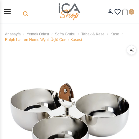
menu
person_outline
favorite_border
0
search
Anasayfa
Yemek Odası
Sofra Grubu
Tabak & Kase
Kase
Ralph Lauren Home Wyatt Üçlü Çerez Kasesi