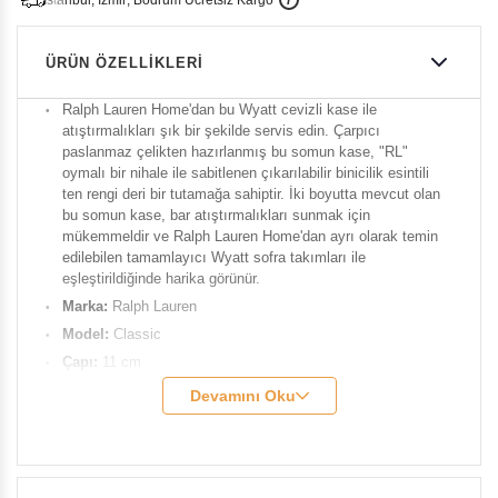
i
s
t
a
n
b
u
l
,
z
m
i
r
,
B
o
d
r
u
m
c
r
e
t
s
i
z
K
a
r
g
o
ÜRÜN ÖZELLIKLERI
Ralph Lauren Home'dan bu Wyatt cevizli kase ile
atıştırmalıkları şık bir şekilde servis edin. Çarpıcı
paslanmaz çelikten hazırlanmış bu somun kase, "RL"
oymalı bir nihale ile sabitlenen çıkarılabilir binicilik esintili
ten rengi deri bir tutamağa sahiptir. İki boyutta mevcut olan
bu somun kase, bar atıştırmalıkları sunmak için
mükemmeldir ve Ralph Lauren Home'dan ayrı olarak temin
edilebilen tamamlayıcı Wyatt sofra takımları ile
eşleştirildiğinde harika görünür.
Marka:
Ralph Lauren
Model:
Classic
Çapı:
11 cm
Yükseklik:
5.7 cm
Devamını Oku
Malzeme:
Paslanmaz çelik, Deri.
Ürün Kodu:
RLH-680673976001