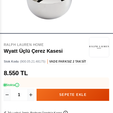
RALPH LAUREN HOME
Wyatt Üçlü Çerez Kasesi
Stok Kodu
(900.05.21.48175)
VADE FARKSIZ 2 TAKSİT
8.550 TL
Stokta
i
İ
İ
Ü