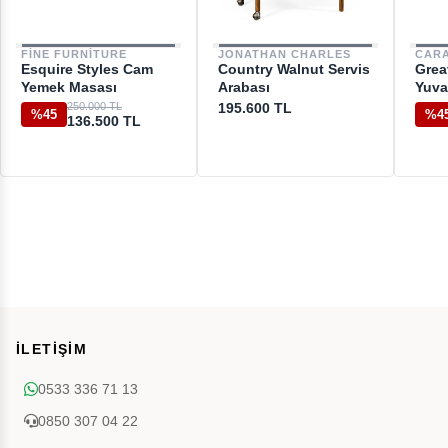
FINE FURNITURE
JONATHAN CHARLES
CAR
Esquire Styles Cam
Country Walnut Servis
Grea
Yemek Masası
Arabası
Yuva
250.000 TL
195.600 TL
%45
%4
136.500 TL
İLETİŞİM
0533 336 71 13
0850 307 04 22