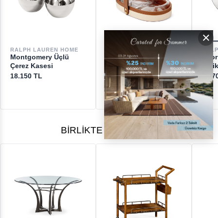
GERİ ÖDEMELER
×
DESTEK
RAL
RALPH LAUREN HOME
RALPH LAUREN HOME
Thor
Montgomery Üçlü
Garrett İkili Çerez
[email protected]
Çeli
Çerez Kasesi
Kasesi
23.7
18.150 TL
16.800 TL
BIRLIKTE ALINANLAR