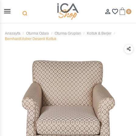
menu
person_outline
favorite_border
0
search
Anasayfa
Oturma Odası
Oturma Grupları
Koltuk & Berjer
Bernhardt Asher Desenli Koltuk