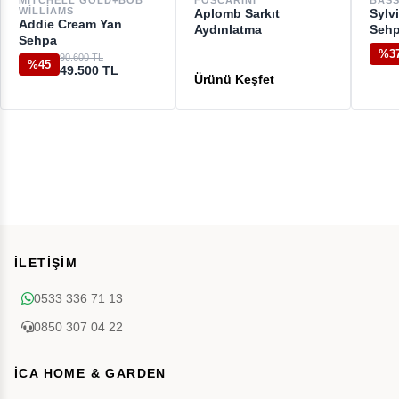
MITCHELL GOLD+BOB
FOSCARINI
BASS
WILLIAMS
Aplomb Sarkıt
Sylv
Addie Cream Yan
Aydınlatma
Seh
Sehpa
%3
90.600 TL
%45
49.500 TL
İLETİŞİM
0533 336 71 13
0850 307 04 22
İCA HOME & GARDEN