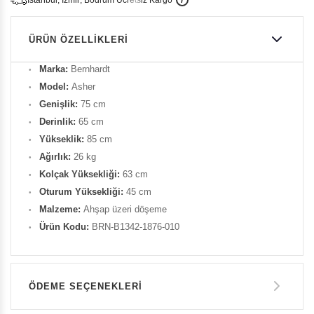
i
s
t
a
n
b
u
l
,
z
m
i
r
,
B
o
d
r
u
m
c
r
e
t
s
i
z
K
a
r
g
o
ÜRÜN ÖZELLIKLERI
Marka:
Bernhardt
Model:
Asher
Genişlik:
75 cm
Derinlik:
65 cm
Yükseklik:
85 cm
Ağırlık:
26 kg
Kolçak Yüksekliği:
63 cm
Oturum Yüksekliği:
45 cm
Malzeme:
Ahşap üzeri döşeme
Ürün Kodu:
BRN-B1342-1876-010
ÖDEME SEÇENEKLERI