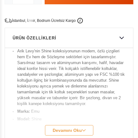
İ
İ
Ü
i
s
t
a
n
b
u
l
,
z
m
i
r
,
B
o
d
r
u
m
c
r
e
t
s
i
z
K
a
r
g
o
ÜRÜN ÖZELLIKLERI
Arik Levy'nin Shine koleksiyonunun modern, özlü çizgileri
hem Ev hem de Sözleşme sektörleri için tasarlanmıştır.
Sarsılmaz tasarım ve alüminyumun karışımı, hafif, havadar
ideal konfor hissi verir. Tik kolçaklı istiflenebilir koltuklar,
sandalyeler ve şezlonglar, alüminyum yapı ve FSC %100 tik
koltuğun ilginç bir kombinasyonunda da mevcuttur. Shine
koleksiyonu ayrıca yemek ve dinlenme alanlarınızı
tamamlamak için tik koltuk seçenekleri sunan masalar,
yüksek masalar ve tabureler içerir. Bir şezlong, divan ve 2
kişilik kanepe koleksiyonu tamamlıyor.
Marka:
Emu
Model:
Shine
Genişlik:
225 cm
Devamını Oku
Derinlik:
100 cm