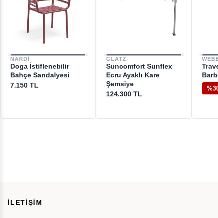
NARDI
GLATZ
WEB
Doga İstiflenebilir
Suncomfort Sunflex
Trave
Bahçe Sandalyesi
Ecru Ayaklı Kare
Barb
Şemsiye
7.150 TL
%3
124.300 TL
İLETİŞİM