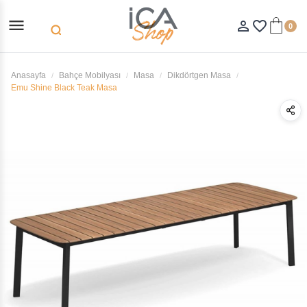
menu
person_outline
favorite_border
0
search
Anasayfa
Bahçe Mobilyası
Masa
Dikdörtgen Masa
Emu Shine Black Teak Masa