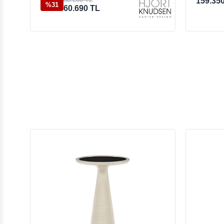
159.35
%31
60.690 TL