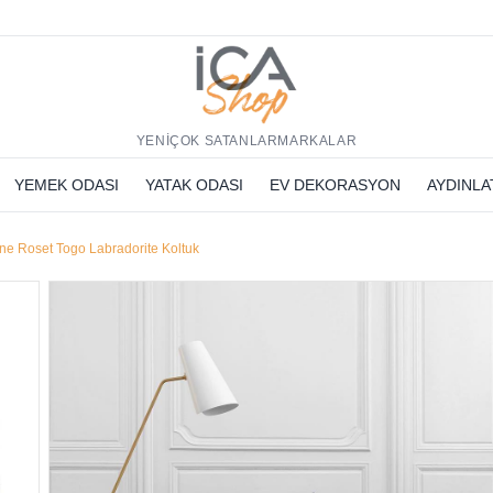
h
YENİ
ÇOK SATANLAR
MARKALAR
YEMEK ODASI
YATAK ODASI
EV DEKORASYON
AYDINL
ne Roset Togo Labradorite Koltuk