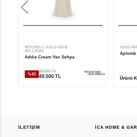
MITCHELL GOLD+BOB
FOSCARI
WILLIAMS
Aplomb 
Addie Cream Yan Sehpa
90.650 TL
%45
49.500 TL
İLETİŞİM
İCA HOME & GA