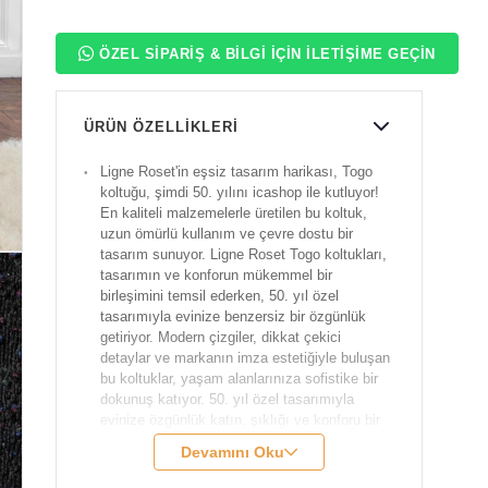
ÖZEL SIPARIŞ & BILGI İÇIN İLETIŞIME GEÇIN
ÜRÜN ÖZELLIKLERI
Ligne Roset'in eşsiz tasarım harikası, Togo
koltuğu, şimdi 50. yılını icashop ile kutluyor!
En kaliteli malzemelerle üretilen bu koltuk,
uzun ömürlü kullanım ve çevre dostu bir
tasarım sunuyor. Ligne Roset Togo koltukları,
tasarımın ve konforun mükemmel bir
birleşimini temsil ederken, 50. yıl özel
tasarımıyla evinize benzersiz bir özgünlük
getiriyor. Modern çizgiler, dikkat çekici
detaylar ve markanın imza estetiğiyle buluşan
bu koltuklar, yaşam alanlarınıza sofistike bir
dokunuş katıyor. 50. yıl özel tasarımıyla
evinize özgünlük katın, şıklığı ve konforu bir
arada yaşayın!
Devamını Oku
Marka:
Ligne Roset