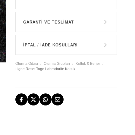
Model:
Togo
Genişlik:
86 cm
Derinlik:
101 cm
GARANTİ VE TESLİMAT
Yükseklik:
68 cm
Oturum Yüksekliği:
38 cm
GARANTİ
Renk:
Atom Labradorite
İPTAL / İADE KOŞULLARI
Malzeme:
Köpük minder üzeri kumaş
Tasarımcı:
Michel Ducaroy
14 GÜN İÇERİSİNDE İADE HAKKI
Ürün Kodu:
LR-15420000-
Oturma Odası
Oturma Grupları
Koltuk & Berjer
ATOMLABRADORITE
Ligne Roset Togo Labradorite Koltuk
TESLİMAT
İstanbul, İzmir ve Bodrum (Muğla)
ÜCRETSİZ İADE HAKKI
ÜCRETSİZ