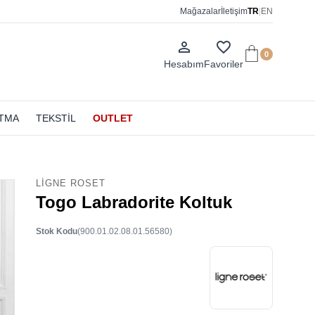
Mağazalar
İletişim
TR
|
EN
person_outline
favorite_border
0
Hesabım
Favoriler
ATMA
TEKSTİL
OUTLET
LIGNE ROSET
Togo Labradorite Koltuk
Stok Kodu
(900.01.02.08.01.56580)