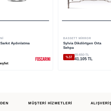
NI
BASSETT MIRROR
Sarkıt Aydınlatma
Sylvia Dikdörtgen Orta
Sehpa
65.650 TL
%37
41.105 TL
RDEN
MÜŞTERİ HİZMETLERİ
ALIŞVERİŞ