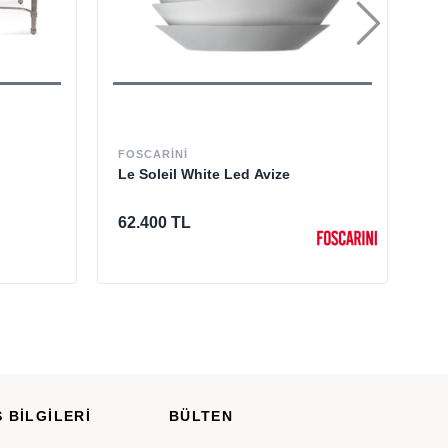
FOSCARINI
MI
WI
Le Soleil White Led Avize
Va
Se
62.400 TL
%
 BİLGİLERİ
BÜLTEN