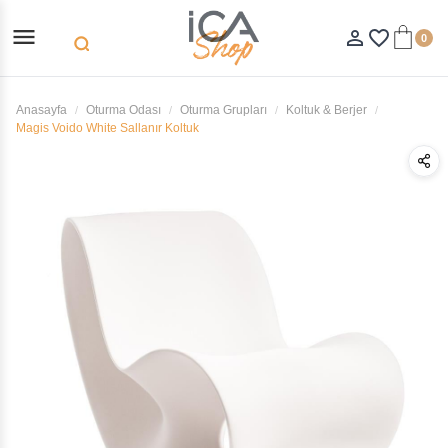
menu
person_outline
favorite_border
0
search
Anasayfa
Oturma Odası
Oturma Grupları
Koltuk & Berjer
Magis Voido White Sallanır Koltuk