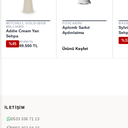
MITCHELL GOLD+BOB
FOSCARINI
BASS
WILLIAMS
Aplomb Sarkıt
Sylv
Addie Cream Yan
Aydınlatma
Seh
Sehpa
%3
90.650 TL
%45
49.500 TL
İLETİŞİM
0533 336 71 13