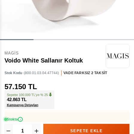
MAGIS
Voido White Sallanır Koltuk
Stok Kodu
(800.01.03.04.47744)
VADE FARKSIZ 2 TAKSİT
57.150 TL
Sepette 100.000 TL'ye % 25
42.863 TL
Kampanya Detayları
Stokta
i