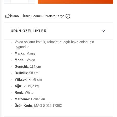
İ
İ
Ü
i
s
t
a
n
b
u
l
,
z
m
i
r
,
B
o
d
r
u
m
c
r
e
t
s
i
z
K
a
r
g
o
ÜRÜN ÖZELLIKLERI
Voido sallanır koltuk, rahatlatıcı açık hava anları için
uygundur.
Marka:
Magis
Model:
Voido
Genişlik
: 114 cm
Derinlik
: 58 cm
Yükseklik
: 78 cm
Ağırlık
: 19,2 kg
Renk
: White
Malzeme
: Polietilen
Ürün Kodu
: MAG-SD12-1736C