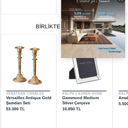
BIRLIKTE ALINANLAR
JONATHAN CHARLES
RALPH LAUREN HOME
RAL
Versailles Antique Gold
Gammond Medium
Amal
Şamdan Seti
Silver Çerçeve
5.50
53.300 TL
16.850 TL