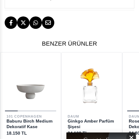
14 GÜN İÇERİSİNDE İADE HAKKI
TESLİMAT
BENZER ÜRÜNLER
İstanbul, İzmir ve Bodrum (Muğla)
ÜCRETSİZ
ÜCRETSİZ İADE HAKKI
GERİ ÖDEMELER
DESTEK
101 COPENHAGEN
DAU
DAUM
Baburu Birch Medium
Rose
Ginkgo Amber Parfüm
[email protected]
Dekoratif Kase
Deko
Şişesi
18.150 TL
64.3
34.100 TL
×