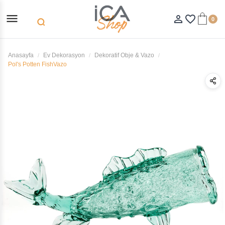
menu
person_outline
favorite_border
0
search
Anasayfa
Ev Dekorasyon
Dekoratif Obje & Vazo
Pol's Potten FishVazo