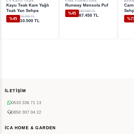
CV KAYU TEAK
FINE FURNITURE
BER
Kayu Teak Kare Yağlı
Runway Mensola Puf
Carn
Teak Yan Sehpa
Seh
160.000 TL
%45
87.450 TL
19.250 TL
%45
%7
10.500 TL
İLETİŞİM
0533 336 71 13
0850 307 04 22
İCA HOME & GARDEN