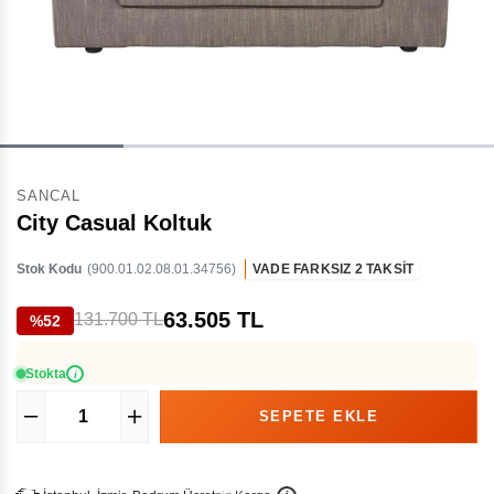
SANCAL
City Casual Koltuk
Stok Kodu
(900.01.02.08.01.34756)
VADE FARKSIZ 2 TAKSİT
63.505 TL
131.700 TL
%52
Stokta
i