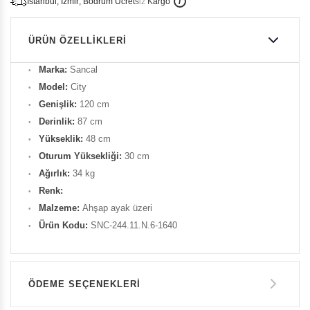
İ
İ
Ü
i
s
t
a
n
b
u
l
,
z
m
i
r
,
B
o
d
r
u
m
c
r
e
t
s
i
z
K
a
r
g
o
ÜRÜN ÖZELLIKLERI
Marka:
Sancal
Model:
City
Genişlik:
120 cm
Derinlik:
87 cm
Yükseklik:
48 cm
Oturum Yüksekliği:
30 cm
Ağırlık:
34 kg
Renk:
Malzeme:
Ahşap ayak üzeri
Ürün Kodu:
SNC-244.11.N.6-1640
ÖDEME SEÇENEKLERI