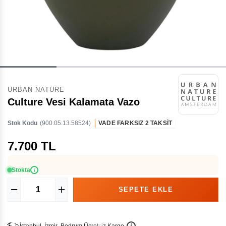
URBAN NATURE
Culture Vesi Kalamata Vazo
Stok Kodu
(900.05.13.58524)
VADE FARKSIZ 2 TAKSİT
7.700 TL
Stokta
i
İ
İ
Ü