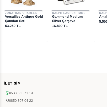
JONATHAN CHARLES
RALPH LAUREN HOME
RAL
Versailles Antique Gold
Gammond Medium
Amal
Şamdan Seti
Silver Çerçeve
5.50
53.250 TL
16.800 TL
İLETİŞİM
0533 336 71 13
0850 307 04 22