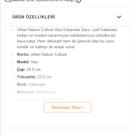
i
s
t
a
n
b
u
l
,
z
m
i
r
,
B
o
d
r
u
m
c
r
e
t
s
i
z
K
a
r
g
o
ÜRÜN ÖZELLIKLERI
Urban Nature Culture Vasi Kalamata Vazo, zarif kalamata
tonları ve modern tasarımıyla mekânlarınıza sofistike bir
hava katar. Hem dekoratif hem de işlevsel olan bu vazo,
estetik ve kaliteyi bir arada sunar.
Marka:
Urban Nature Culture
Model:
Vasi
Çap:
19.5 cm
Yükseklik:
22.5 cm
Renk:
Kalamata
Malzeme:
Alüminyum
Ürün Kodu:
URB-107667
Temizlik ve Bakım Önerileri:
Devamını Oku
Kuru bir bezle tozlardan
arındırılması yeterlidir.