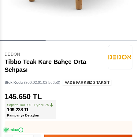
DEDON
Tibbo Teak Kare Bahçe Orta
Sehpası
Stok Kodu
(800.02.01.02.56653)
VADE FARKSIZ 2 TAKSİT
145.650 TL
Sepette 100.000 TL'ye % 25
109.238 TL
Kampanya Detayları
Stokta
i