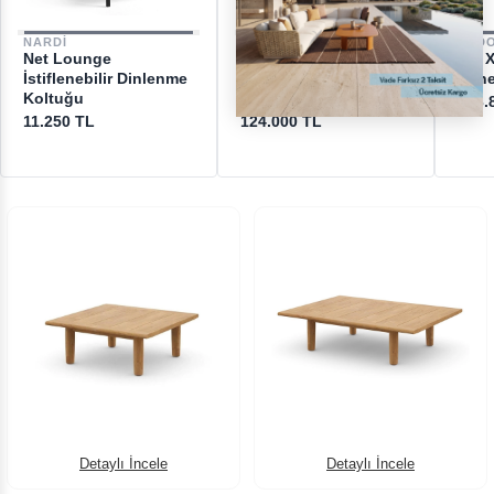
NARDI
GLATZ
DED
Net Lounge
Suncomfort Sunflex
Mu X
İstiflenebilir Dinlenme
Ecru Ayaklı Kare
Kan
Koltuğu
Şemsiye
433.
11.250 TL
124.000 TL
Detaylı İncele
Detaylı İncele