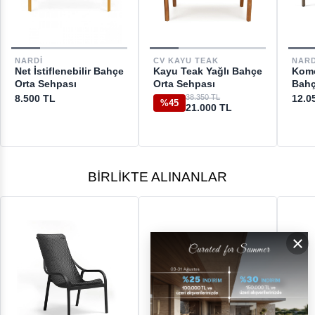
DESTEK
NARDI
CV KAYU TEAK
NARD
Net İstiflenebilir Bahçe
Kayu Teak Yağlı Bahçe
Komo
[email protected]
Orta Sehpası
Orta Sehpası
Bahç
8.500 TL
38.350 TL
12.0
%45
21.000 TL
BIRLIKTE ALINANLAR
×