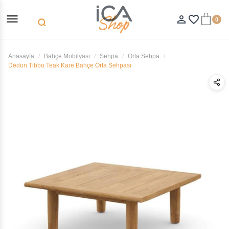
menu
person_outline
favorite_border
0
search
Anasayfa
Bahçe Mobilyası
Sehpa
Orta Sehpa
Dedon Tibbo Teak Kare Bahçe Orta Sehpası