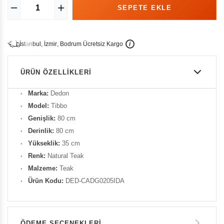
İ
İ
Ü
i
s
t
a
n
b
u
l
,
z
m
i
r
,
B
o
d
r
u
m
c
r
e
t
s
i
z
K
a
r
g
o
ÜRÜN ÖZELLIKLERI
Marka:
Dedon
Model:
Tibbo
Genişlik:
80 cm
Derinlik:
80 cm
Yükseklik:
35 cm
Renk:
Natural Teak
Malzeme:
Teak
Ürün Kodu:
DED-CADG0205IDA
ÖDEME SEÇENEKLERI