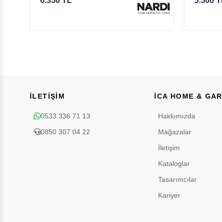
6.350 TL
5.500 T
İLETİŞİM
İCA HOME & GA
0533 336 71 13
Hakkımızda
0850 307 04 22
Mağazalar
İletişim
Kataloglar
Tasarımcılar
Kariyer