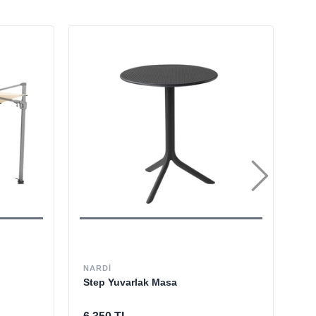
NARDI
NA
Step Yuvarlak Masa
Po