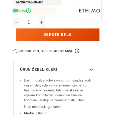
Kampanya Detayları
Stokta
i
İ
İ
Ü
i
s
t
a
n
b
u
l
,
z
m
i
r
,
B
o
d
r
u
m
c
r
e
t
s
i
z
K
a
r
g
o
ÜRÜN ÖZELLIKLERI
Elisir mobilya koleksiyonu, tüm çağdaş açık
yaşam ihtiyaçlarını karşılamak için henüz
hazır klasik tasarım, tablo ve aksesuar
öğelere koltuklardan görüntüler tam ve
koordineli aralığı ile zamansız stili, ilham.
Ürün mindersiz gönderilir.
Marka
: Ethimo