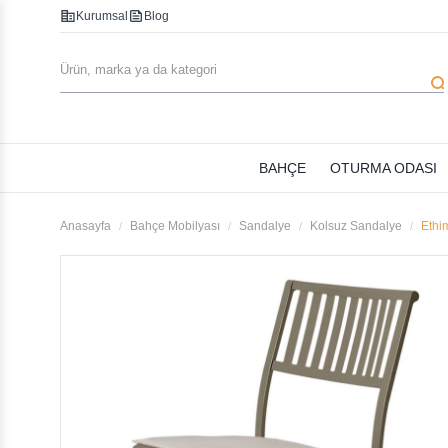
corporate_fare
feed
Kurumsal
Blog
searc
BAHÇE
OTURMA ODASI
Anasayfa
Bahçe Mobilyası
Sandalye
Kolsuz Sandalye
Ethi