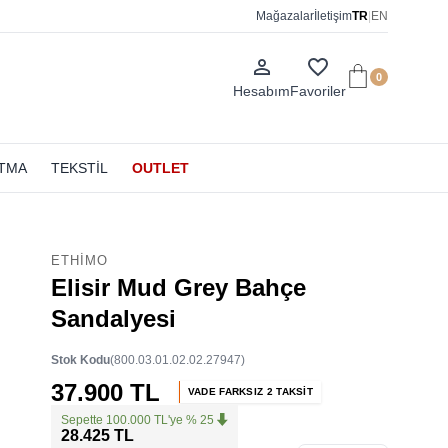
Mağazalar
İletişim
TR
|
EN
person_outline
favorite_border
0
Hesabım
Favoriler
ATMA
TEKSTİL
OUTLET
ETHIMO
Elisir Mud Grey Bahçe
Sandalyesi
Stok Kodu
(800.03.01.02.02.27947)
37.900 TL
VADE FARKSIZ 2 TAKSİT
Sepette 100.000 TL'ye % 25
28.425 TL