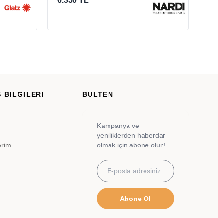
6.350 TL
4.
 BİLGİLERİ
BÜLTEN
Kampanya ve
yeniliklerden haberdar
erim
olmak için abone olun!
Abone Ol