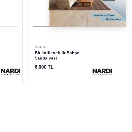
NA
Riv
NARDI
Sa
Bit İstiflenebilir Bahçe
Sandalyesi
5.
6.600 TL