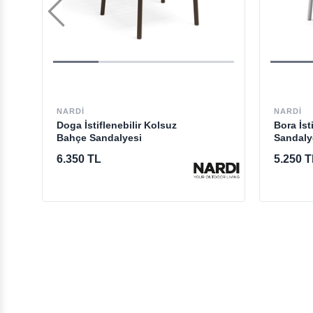
NARDI
NARDI
Doga İstiflenebilir Kolsuz
Bora İs
Bahçe Sandalyesi
Sandaly
6.350 TL
5.250 T