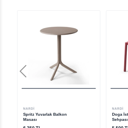
NARDI
NARDI
Spritz Yuvarlak Balkon
Doga İs
Masası
Sehpası