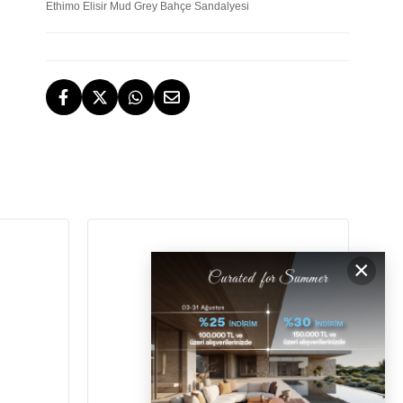
Ethimo Elisir Mud Grey Bahçe Sandalyesi
TESLİMAT
İstanbul, İzmir ve Bodrum (Muğla)
ÜCRETSİZ İADE HAKKI
ÜCRETSİZ
GERİ ÖDEMELER
×
DESTEK
[email protected]