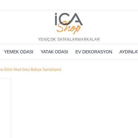
h
YENİ
ÇOK SATANLAR
MARKALAR
YEMEK ODASI
YATAK ODASI
EV DEKORASYON
AYDINL
mo Elisir Mud Grey Bahçe Sandalyesi