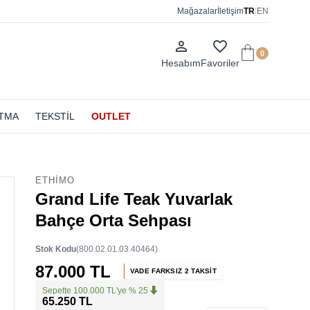
Mağazalar
İletişim
TR
|
EN
person_outline
favorite_border
0
Hesabım
Favoriler
ATMA
TEKSTİL
OUTLET
ETHIMO
Grand Life Teak Yuvarlak
Bahçe Orta Sehpası
Stok Kodu
(800.02.01.03.40464)
87.000 TL
VADE FARKSIZ 2 TAKSİT
Sepette 100.000 TL'ye % 25
65.250 TL