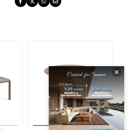
İstanbul, İzmir ve Bodrum (Muğla)
ÜCRETSİZ İADE HAKKI
ÜCRETSİZ
GERİ ÖDEMELER
×
DESTEK
[email protected]