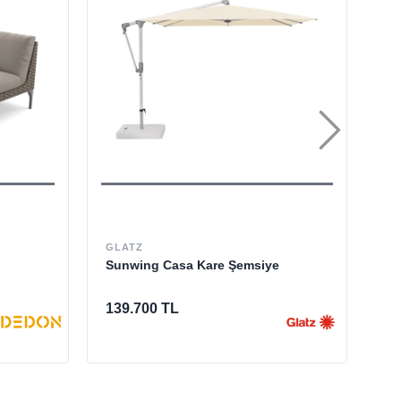
GLATZ
ET
Sunwing Casa Kare Şemsiye
Gr
Be
139.700 TL
23