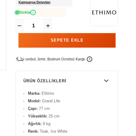
Kampanya Detayları
Stokta
i
İ
İ
Ü
i
s
t
a
n
b
u
l
,
z
m
i
r
,
B
o
d
r
u
m
c
r
e
t
s
i
z
K
a
r
g
o
ÜRÜN ÖZELLIKLERI
Marka:
Ethimo
Model:
Grand Life
Çapı:
77 cm
Yükseklik:
25 cm
Ağırlık:
9 kg
Renk:
Teak, Ice White