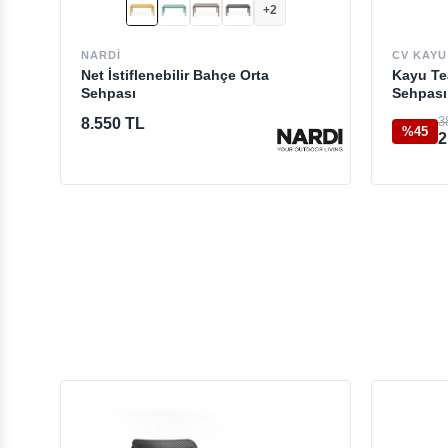
+2
NARDI
CV KAYU
Net İstiflenebilir Bahçe Orta
Kayu Te
Sehpası
Sehpası
3
8.550 TL
%45
2