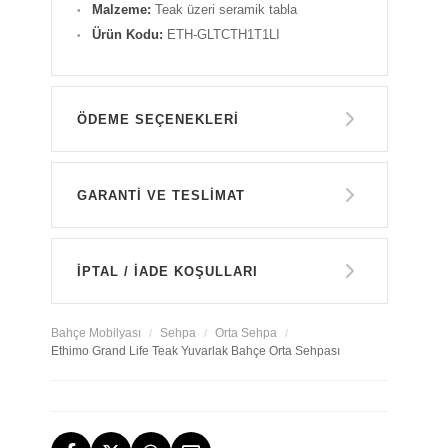
Malzeme:
Teak üzeri seramik tabla
Ürün Kodu:
ETH-GLTCTH1T1LI
ÖDEME SEÇENEKLERI
Havale ile Ödeme
GARANTİ VE TESLİMAT
87.000 TL
GARANTİ
Kredi Kartı Tek Çekim
İPTAL / İADE KOŞULLARI
87.000 TL
14 GÜN İÇERİSİNDE İADE HAKKI
Bahçe Mobilyası
Sehpa
Orta Sehpa
Ethimo Grand Life Teak Yuvarlak Bahçe Orta Sehpası
TESLİMAT