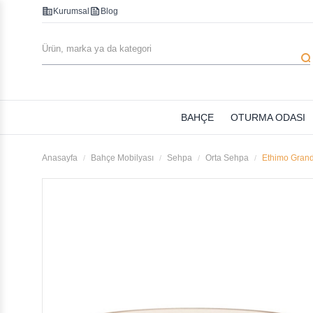
corporate_fare
feed
Kurumsal
Blog
searc
BAHÇE
OTURMA ODASI
Anasayfa
Bahçe Mobilyası
Sehpa
Orta Sehpa
Ethimo Grand