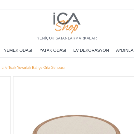
h
YENİ
ÇOK SATANLAR
MARKALAR
YEMEK ODASI
YATAK ODASI
EV DEKORASYON
AYDINL
 Life Teak Yuvarlak Bahçe Orta Sehpası