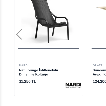
NARDI
GLATZ
Net Lounge İstiflenebilir
Suncomf
Dinlenme Koltuğu
Ayaklı 
11.250 TL
124.30