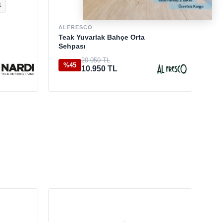
1
AL
Ve
ALFRESCO
Ba
Teak Yuvarlak Bahçe Orta
Sehpası
82
20.050 TL
%45
10.950 TL