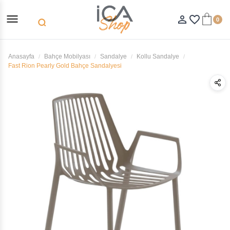
menu
person_outline
favorite_border
0
search
Anasayfa
Bahçe Mobilyası
Sandalye
Kollu Sandalye
Fast Rion Pearly Gold Bahçe Sandalyesi