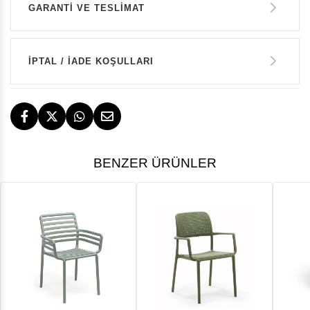
GARANTİ VE TESLİMAT
GARANTİ
İPTAL / İADE KOŞULLARI
14 GÜN İÇERİSİNDE İADE HAKKI
TESLİMAT
BENZER ÜRÜNLER
İstanbul, İzmir ve Bodrum (Muğla)
ÜCRETSİZ
ÜCRETSİZ İADE HAKKI
GERİ ÖDEMELER