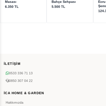
Masası
Bahçe Sehpası
Ecru
Şems
6.350 TL
5.500 TL
124.
İLETİŞİM
0533 336 71 13
0850 307 04 22
İCA HOME & GARDEN
Hakkımızda