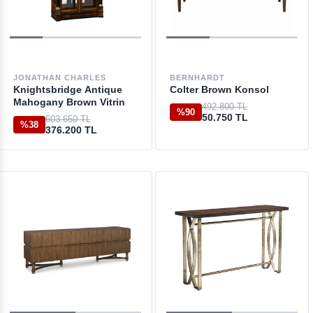
JONATHAN CHARLES
BERNHARDT
Knightsbridge Antique
Colter Brown Konsol
Mahogany Brown Vitrin
492.800 TL
%90
50.750 TL
603.650 TL
%38
376.200 TL