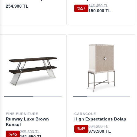
254.900 TL
345.450 TL
%57
150.000 TL
FINE FURNITURE
CARACOLE
Runway Luxe Brown
High Expectations Dolap
Konsol
694.200 TL
%45
379.500 TL
295.500 TL
%45
161.550 TL