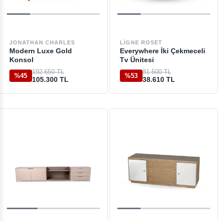
JONATHAN CHARLES
LIGNE ROSET
Modern Luxe Gold
Everywhere İki Çekmeceli
Konsol
Tv Ünitesi
192.650 TL
81.500 TL
%45
%53
105.300 TL
38.610 TL