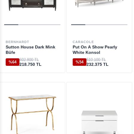
BERNHARDT
CARACOLE
Sutton House Dark Mink
Put On A Show Pearly
Büfe
White Konsol
602.800 TL
510.100 TL
%64
%54
218.750 TL
232.375 TL