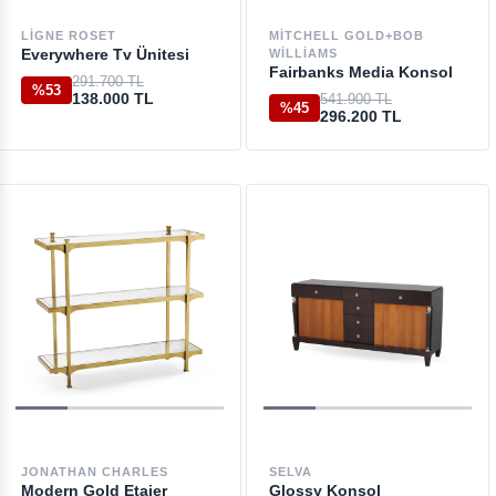
LIGNE ROSET
MITCHELL GOLD+BOB
Everywhere Tv Ünitesi
WILLIAMS
Fairbanks Media Konsol
291.700 TL
%53
138.000 TL
541.900 TL
%45
296.200 TL
JONATHAN CHARLES
SELVA
Modern Gold Etajer
Glossy Konsol