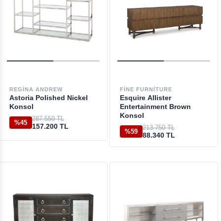
REGINA ANDREW
FINE FURNITURE
Astoria Polished Nickel
Esquire Allister
Konsol
Entertainment Brown
Konsol
287.550 TL
%45
157.200 TL
213.750 TL
%59
88.340 TL