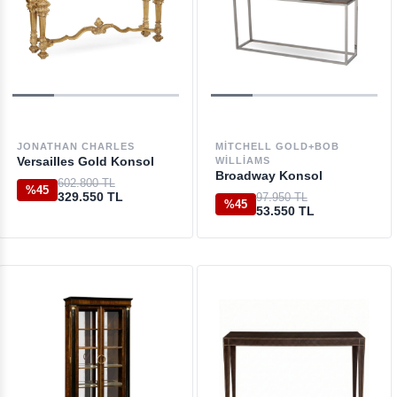
JONATHAN CHARLES
MITCHELL GOLD+BOB
Versailles Gold Konsol
WILLIAMS
Broadway Konsol
602.800 TL
%45
329.550 TL
97.950 TL
%45
53.550 TL