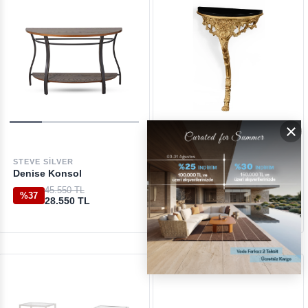
×
STEVE SILVER
JONATHAN CHARLES
Denise Konsol
Versailles Gold Black
Konsol
45.550 TL
%37
28.550 TL
252.450 TL
%45
138.000 TL