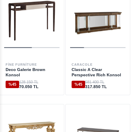
FINE FURNITURE
CARACOLE
Deco Galerie Brown
Classic A Clear
Konsol
Perspective Rich Konsol
128.150 TL
581.400 TL
%45
%45
70.050 TL
317.850 TL