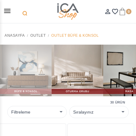
menu
person_outline
favorite_border
0
search
ANASAYFA
OUTLET
OUTLET BÜFE & KONSOL
30 ÜRÜN
Filtreleme