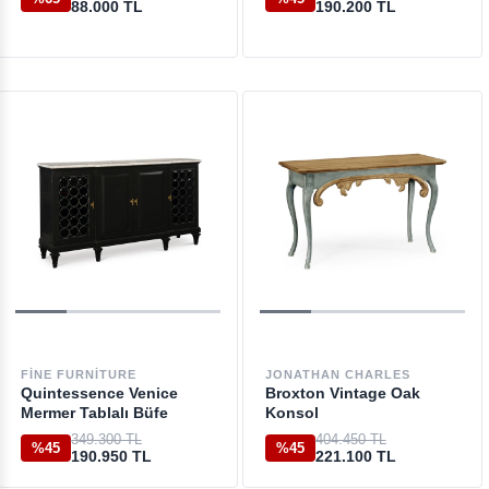
88.000 TL
190.200 TL
FINE FURNITURE
JONATHAN CHARLES
Quintessence Venice
Broxton Vintage Oak
Mermer Tablalı Büfe
Konsol
349.300 TL
404.450 TL
%45
%45
190.950 TL
221.100 TL