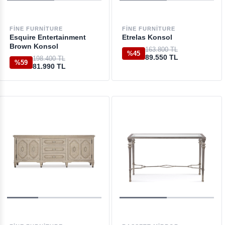
FINE FURNITURE
FINE FURNITURE
Esquire Entertainment
Etrelas Konsol
Brown Konsol
163.800 TL
%45
89.550 TL
198.400 TL
%59
81.990 TL