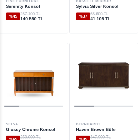
FINE FURNITURE
BASSETT MIRROR
Serenity Konsol
Sylvia Silver Konsol
257.100 TL
65.600 TL
%45
%37
140.550 TL
41.105 TL
SELVA
BERNHARDT
Glossy Chrome Konsol
Haven Brown Büfe
253.000 TL
347.900 TL
%65
%45