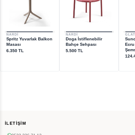
NARDI
NARDI
GLA
Spritz Yuvarlak Balkon
Doga İstiflenebilir
Sunc
Masası
Bahçe Sehpası
Ecru
Şems
6.350 TL
5.500 TL
124.
İLETİŞİM