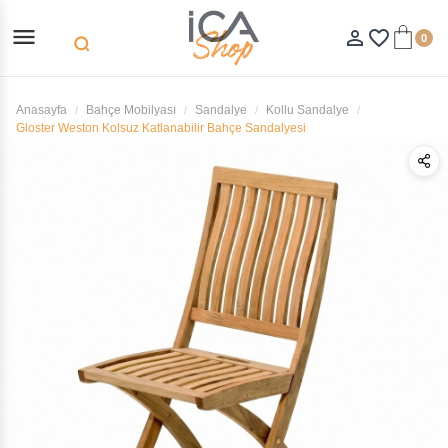
menu
person_outline
favorite_border
0
search
Anasayfa
Bahçe Mobilyası
Sandalye
Kollu Sandalye
Gloster Weston Kolsuz Katlanabilir Bahçe Sandalyesi