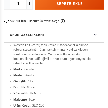
İ
İ
Ü
i
s
t
a
n
b
u
l
,
z
m
i
r
,
B
o
d
r
u
m
c
r
e
t
s
i
z
K
a
r
g
o
ÜRÜN ÖZELLIKLERI
Weston ile Gloster, teak katlanır sandalyeler alanında
referansa sahiptir. Danimarkalı mimar Povl Eskildsen
tarafından tasarlanan bu Weston katlanır sandalye
katlanabilir ve hafif eğimli sırt ve oturma yeri sayesinde
rahat bir koltuk sağlar
Marka
: Gloster
Model
: Weston
Genişlik
: 41 cm
Derinlik
: 60 cm
Yükseklik
: 87,5 cm
Malzeme
: Teak
Ürün
Kodu:
GLO-200