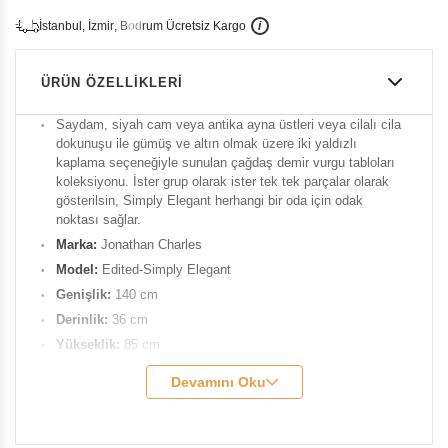
İ
İ
Ü
i
s
t
a
n
b
u
l
,
z
m
i
r
,
B
o
d
r
u
m
c
r
e
t
s
i
z
K
a
r
g
o
ÜRÜN ÖZELLIKLERI
Saydam, siyah cam veya antika ayna üstleri veya cilalı cila
dokunuşu ile gümüş ve altın olmak üzere iki yaldızlı
kaplama seçeneğiyle sunulan çağdaş demir vurgu tabloları
koleksiyonu. İster grup olarak ister tek tek parçalar olarak
gösterilsin, Simply Elegant herhangi bir oda için odak
noktası sağlar.
Marka:
Jonathan Charles
Model:
Edited-Simply Elegant
Genişlik:
140 cm
Derinlik:
36 cm
Yükseklik:
85 cm
Malzeme:
Demir / Cam
Devamını Oku
Renk:
Light Antique Gold
Menşei:
Vietnam
Ürün Kodu:
JNC-491107-G-GCL