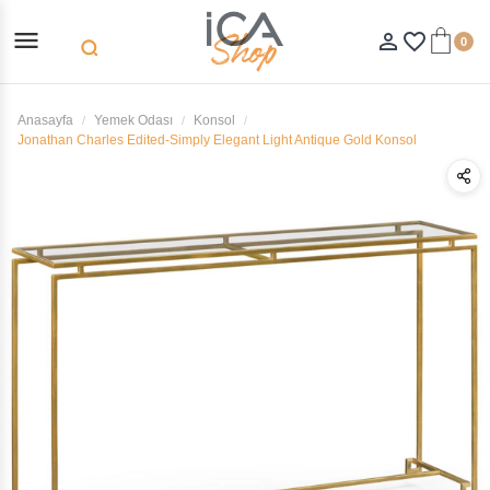
menu
person_outline
favorite_border
0
search
Anasayfa
Yemek Odası
Konsol
Jonathan Charles Edited-Simply Elegant Light Antique Gold Konsol