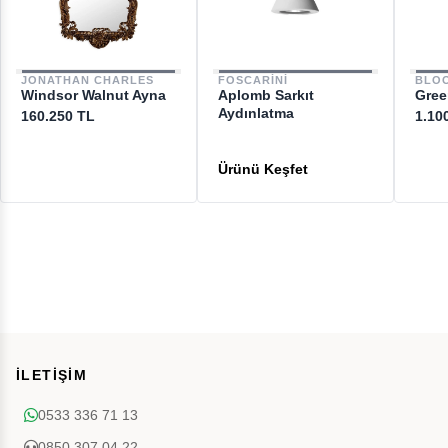
JONATHAN CHARLES
FOSCARINI
BLOO
Windsor Walnut Ayna
Aplomb Sarkıt
Gree
Aydınlatma
160.250 TL
1.10
İLETİŞİM
0533 336 71 13
0850 307 04 22