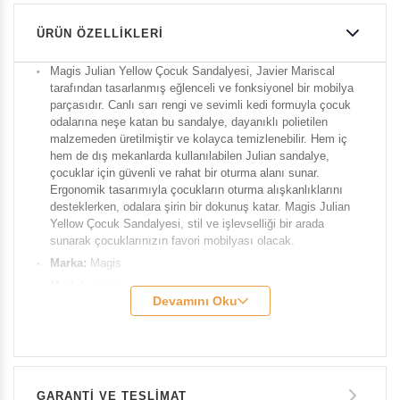
ÜRÜN ÖZELLIKLERI
Magis Julian Yellow Çocuk Sandalyesi, Javier Mariscal
tarafından tasarlanmış eğlenceli ve fonksiyonel bir mobilya
parçasıdır. Canlı sarı rengi ve sevimli kedi formuyla çocuk
odalarına neşe katan bu sandalye, dayanıklı polietilen
malzemeden üretilmiştir ve kolayca temizlenebilir. Hem iç
hem de dış mekanlarda kullanılabilen Julian sandalye,
çocuklar için güvenli ve rahat bir oturma alanı sunar.
Ergonomik tasarımıyla çocukların oturma alışkanlıklarını
desteklerken, odalara şirin bir dokunuş katar. Magis Julian
Yellow Çocuk Sandalyesi, stil ve işlevselliği bir arada
sunarak çocuklarınızın favori mobilyası olacak.
Marka:
Magis
Model:
Julian
Devamını Oku
Genişlik:
49 cm
Derinlik:
36 cm
Yükseklik:
55 cm
Oturum Yüksekliği:
30 cm
GARANTİ VE TESLİMAT
Ağırlık:
8 kg