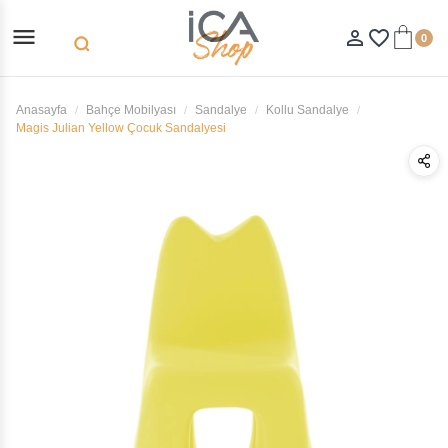
menu
person_outline
favorite_border
0
search
Anasayfa
Bahçe Mobilyası
Sandalye
Kollu Sandalye
Magis Julian Yellow Çocuk Sandalyesi