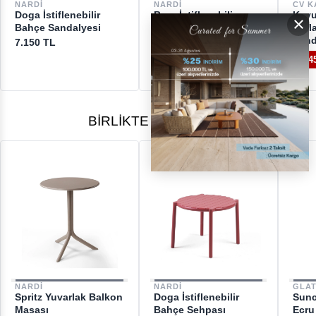
DESTEK
NARDI
NARDI
CV K
Doga İstiflenebilir
Bora İstiflenebilir
Kayu
×
[email protected]
Bahçe Sandalyesi
Bahçe Sandalyesi
Katl
Sand
7.150 TL
5.800 TL
%4
BIRLIKTE ALINANLAR
NARDI
NARDI
GLA
Spritz Yuvarlak Balkon
Doga İstiflenebilir
Sunc
Masası
Bahçe Sehpası
Ecru