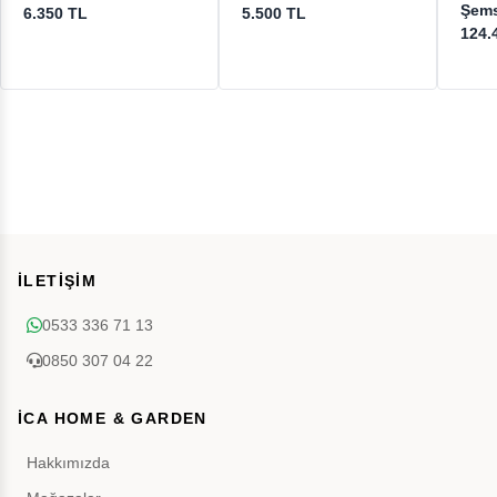
Şems
6.350 TL
5.500 TL
124.
İLETİŞİM
0533 336 71 13
0850 307 04 22
İCA HOME & GARDEN
Hakkımızda