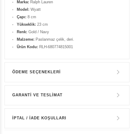
Marka:
Ralph
Lauren
Model:
Wyatt
Çapı:
8 cm
Yükseklik:
23 cm
Renk:
Gold / Navy
Malzeme:
Paslanmaz çelik, deri.
Ürün Kodu:
RLH-680774815001
ÖDEME SEÇENEKLERI
Havale ile Ödeme
GARANTİ VE TESLİMAT
10.750 TL
GARANTİ
Kredi Kartı Tek Çekim
İPTAL / İADE KOŞULLARI
10.750 TL
14 GÜN İÇERİSİNDE İADE HAKKI