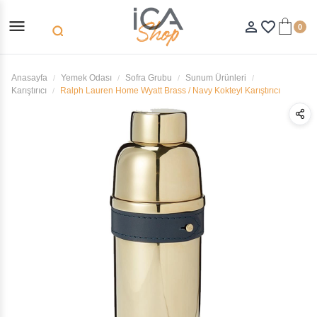
menu
person_outline
favorite_border
0
search
Anasayfa
Yemek Odası
Sofra Grubu
Sunum Ürünleri
Karıştırıcı
Ralph Lauren Home Wyatt Brass / Navy Kokteyl Karıştırıcı