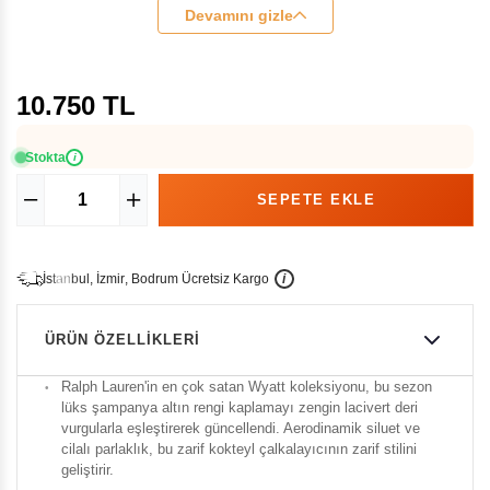
Devamını gizle
10.750 TL
Stokta
i
İ
İ
Ü
i
s
t
a
n
b
u
l
,
z
m
i
r
,
B
o
d
r
u
m
c
r
e
t
s
i
z
K
a
r
g
o
ÜRÜN ÖZELLIKLERI
Ralph Lauren'in en çok satan Wyatt koleksiyonu, bu sezon
lüks şampanya altın rengi kaplamayı zengin lacivert deri
vurgularla eşleştirerek güncellendi. Aerodinamik siluet ve
cilalı parlaklık, bu zarif kokteyl çalkalayıcının zarif stilini
geliştirir.