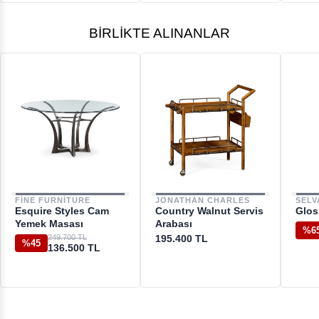
BIRLIKTE ALINANLAR
FINE FURNITURE
JONATHAN CHARLES
SELV
Esquire Styles Cam
Country Walnut Servis
Glos
Yemek Masası
Arabası
%6
249.700 TL
195.400 TL
%45
136.500 TL