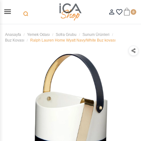
menu
person_outline
favorite_border
0
search
Anasayfa
Yemek Odası
Sofra Grubu
Sunum Ürünleri
Buz Kovası
Ralph Lauren Home Wyatt Navy/White Buz kovası