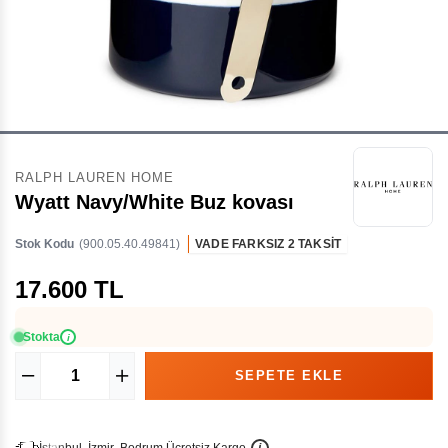
RALPH LAUREN HOME
Wyatt Navy/White Buz kovası
Stok Kodu
(900.05.40.49841)
VADE FARKSIZ 2 TAKSİT
17.600 TL
Stokta
i
İ
İ
Ü