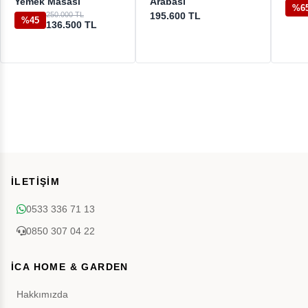
Yemek Masası
Arabası
%6
250.000 TL
195.600 TL
%45
136.500 TL
İLETİŞİM
0533 336 71 13
0850 307 04 22
İCA HOME & GARDEN
Hakkımızda