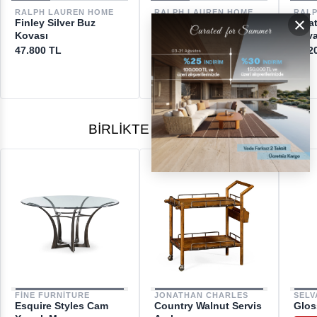
DESTEK
RALPH LAUREN HOME
RALPH LAUREN HOME
RAL
×
Finley Silver Buz
Wyatt Saddle Buz
Wyat
[email protected]
Kovası
Kovası
Kova
47.800 TL
17.600 TL
27.2
BIRLIKTE ALINANLAR
FINE FURNITURE
JONATHAN CHARLES
SELV
Esquire Styles Cam
Country Walnut Servis
Glos