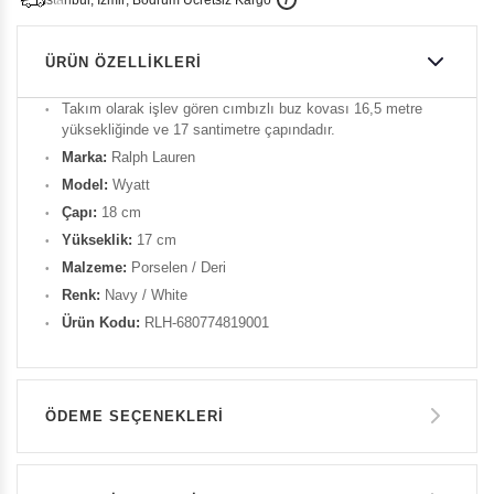
i
s
t
a
n
b
u
l
,
z
m
i
r
,
B
o
d
r
u
m
c
r
e
t
s
i
z
K
a
r
g
o
ÜRÜN ÖZELLIKLERI
Takım olarak işlev gören cımbızlı buz kovası 16,5 metre
yüksekliğinde ve 17 santimetre çapındadır.
Marka:
Ralph Lauren
Model:
Wyatt
Çapı:
18 cm
Yükseklik:
17 cm
Malzeme:
Porselen / Deri
Renk:
Navy / White
Ürün Kodu:
RLH-680774819001
ÖDEME SEÇENEKLERI
Havale ile Ödeme