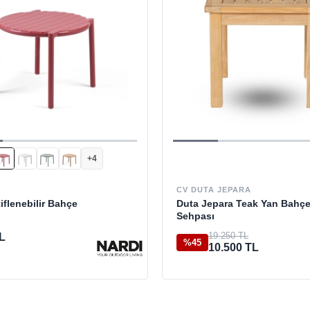
+4
CV DUTA JEPARA
tiflenebilir Bahçe
Duta Jepara Teak Yan Bahç
Sehpası
19.250 TL
L
%45
10.500 TL