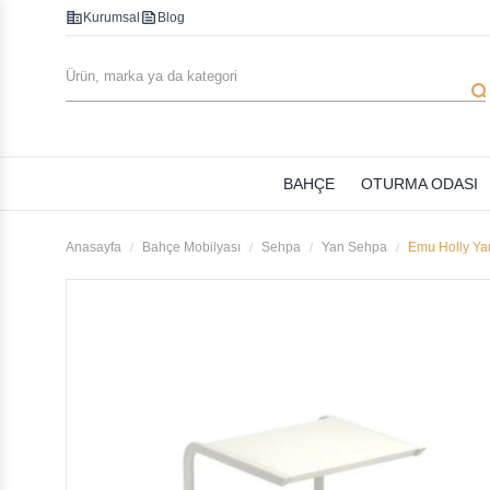
corporate_fare
feed
Kurumsal
Blog
searc
BAHÇE
OTURMA ODASI
Anasayfa
Bahçe Mobilyası
Sehpa
Yan Sehpa
Emu Holly Ya