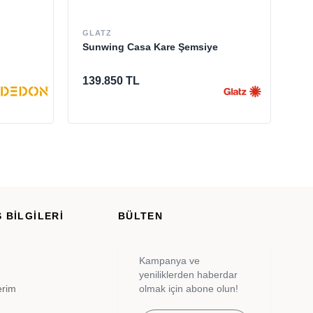
GLATZ
ET
Sunwing Casa Kare Şemsiye
Gr
Be
139.850 TL
23
 BİLGİLERİ
BÜLTEN
Kampanya ve
yeniliklerden haberdar
erim
olmak için abone olun!