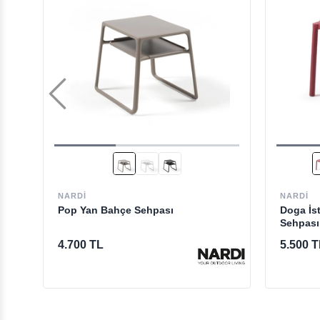
NARDI
NARDI
Pop Yan Bahçe Sehpası
Doga İs
Sehpası
4.700 TL
5.500 T