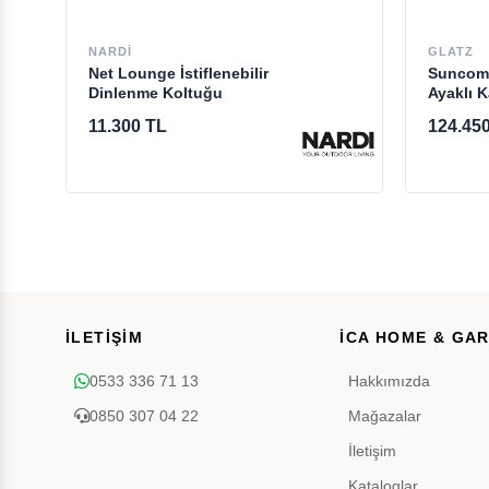
NARDI
GLATZ
Net Lounge İstiflenebilir
Suncomf
Dinlenme Koltuğu
Ayaklı 
11.300 TL
124.45
İLETİŞİM
İCA HOME & GA
0533 336 71 13
Hakkımızda
0850 307 04 22
Mağazalar
İletişim
Kataloglar