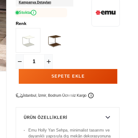
Kampanya Detayları
Stokta
i
Renk
İ
İ
Ü
i
s
t
a
n
b
u
l
,
z
m
i
r
,
B
o
d
r
u
m
c
r
e
t
s
i
z
K
a
r
g
o
ÜRÜN ÖZELLIKLERI
Emu Holly Yan Sehpa, minimalist tasarımı ve
dayanıklı yapısıyla dış mekân dekorasyonuna