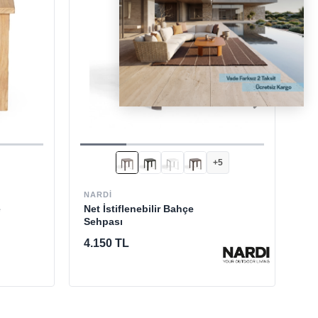
DESTEK
[email protected]
+5
NA
Ro
NARDI
e
Net İstiflenebilir Bahçe
Sehpası
2.
4.150 TL