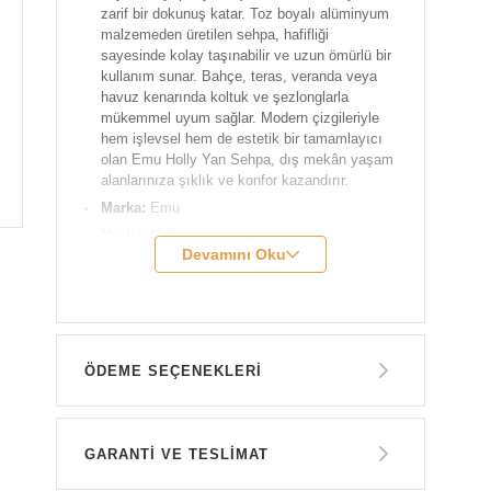
zarif bir dokunuş katar. Toz boyalı alüminyum
malzemeden üretilen sehpa, hafifliği
sayesinde kolay taşınabilir ve uzun ömürlü bir
kullanım sunar. Bahçe, teras, veranda veya
havuz kenarında koltuk ve şezlonglarla
mükemmel uyum sağlar. Modern çizgileriyle
hem işlevsel hem de estetik bir tamamlayıcı
olan Emu Holly Yan Sehpa, dış mekân yaşam
alanlarınıza şıklık ve konfor kazandırır.
Marka:
Emu
Model:
Holly
Devamını Oku
Genişlik:
44 cm
Derinlik:
45 cm
Yükseklik:
43 cm
Ağırlık:
2,9 kg
ÖDEME SEÇENEKLERI
Malzeme:
Alüminyum
Temizlik ve Bakım Önerileri:
Ürünün uzun
süre iyi durumda kalması için, yoğuşma
Havale ile Ödeme
oluşumunu önlemek amacıyla kış aylarında
GARANTİ VE TESLİMAT
16.800 TL
kapalı alanda ve kuru bir yerde muhafaza
edilmesini öneririz. Kış öncesinde ve her üç