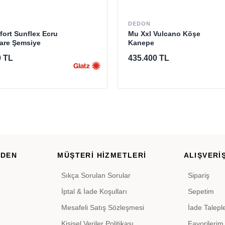
DEDON
ort Sunflex Ecru
Mu Xxl Vulcano Köşe
Kare Şemsiye
Kanepe
0 TL
435.400 TL
RDEN
MÜŞTERİ HİZMETLERİ
ALIŞVERİŞ
Sıkça Sorulan Sorular
Sipariş
İptal & İade Koşulları
Sepetim
Mesafeli Satış Sözleşmesi
İade Talepl
Kişisel Veriler Politikası
Favorilerim