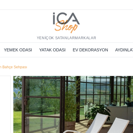
h
YENİ
ÇOK SATANLAR
MARKALAR
YEMEK ODASI
YATAK ODASI
EV DEKORASYON
AYDINL
n Bahçe Sehpası