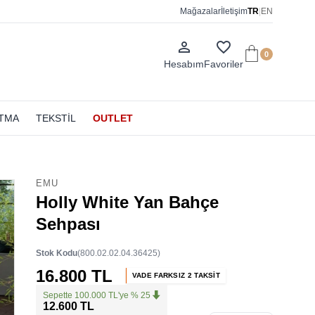
Mağazalar
İletişim
TR
|
EN
person_outline
favorite_border
0
Hesabım
Favoriler
ATMA
TEKSTİL
OUTLET
EMU
Holly White Yan Bahçe
Sehpası
Stok Kodu
(800.02.02.04.36425)
16.800 TL
VADE FARKSIZ 2 TAKSİT
Sepette 100.000 TL'ye % 25
12.600 TL