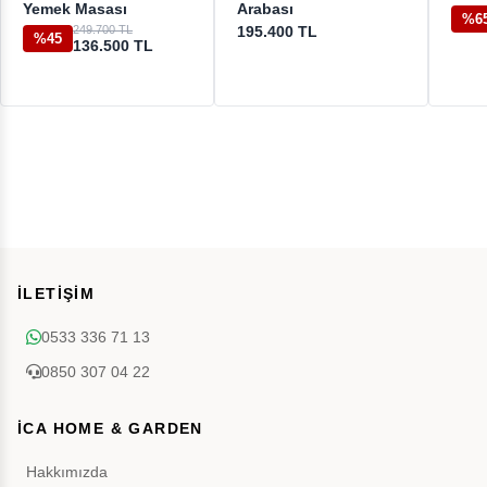
Yemek Masası
Arabası
%6
249.700 TL
195.400 TL
%45
136.500 TL
İLETİŞİM
0533 336 71 13
0850 307 04 22
İCA HOME & GARDEN
Hakkımızda