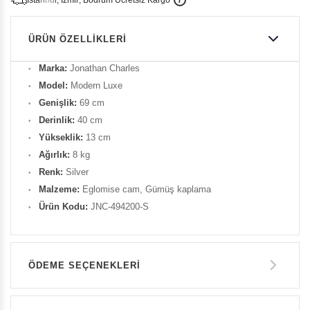
i
s
t
a
n
b
u
l
,
z
m
i
r
,
B
o
d
r
u
m
c
r
e
t
s
i
z
K
a
r
g
o
ÜRÜN ÖZELLIKLERI
Marka:
Jonathan Charles
Model:
Modern Luxe
Genişlik:
69 cm
Derinlik:
40 cm
Yükseklik:
13 cm
Ağırlık:
8 kg
Renk:
Silver
Malzeme:
Eglomise cam, Gümüş kaplama
Ürün Kodu:
JNC-494200-S
ÖDEME SEÇENEKLERI
Havale ile Ödeme