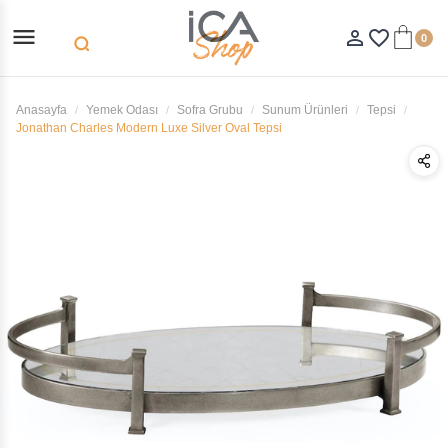
menu
person_outline
favorite_border
0
search
Anasayfa
Yemek Odası
Sofra Grubu
Sunum Ürünleri
Tepsi
Jonathan Charles Modern Luxe Silver Oval Tepsi