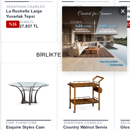
DESTEK
JONATHAN CHARLES
BELLAGIO
JON
×
La Rochelle Large
Rough-x 60x60 Grey
Buck
[email protected]
Yuvarlak Tepsi
Teak Servis Tepsisi
Teps
32.950 TL
10.450 TL
%16
%1
27.837 TL
BIRLIKTE ALINANLAR
FINE FURNITURE
JONATHAN CHARLES
SELV
Esquire Styles Cam
Country Walnut Servis
Glos