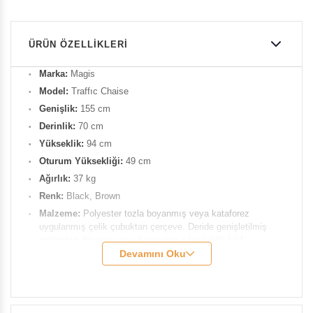
ÜRÜN ÖZELLIKLERI
Marka:
Magis
Model:
Traffıc Chaise
Genişlik:
155 cm
Derinlik:
70 cm
Yükseklik:
94 cm
Oturum Yüksekliği:
49 cm
Ağırlık:
37 kg
Renk:
Black, Brown
Malzeme:
Polyester tozla boyanmış veya kataforez
uygulanmış çelik çubuktan çerçeve. Deride genişletilmiş
poliüretan döşeme veya kumaştan çıkarılabilir kılıf
Devamını Oku
Tasarımcı:
Konstantin Grcic
Ürün Kodu:
MAG-SD1164-5013-2068