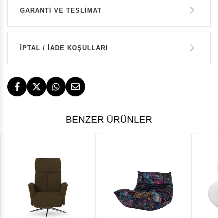
GARANTİ VE TESLİMAT
GARANTİ
İPTAL / İADE KOŞULLARI
14 GÜN İÇERİSİNDE İADE HAKKI
TESLİMAT
BENZER ÜRÜNLER
İstanbul, İzmir ve Bodrum (Muğla)
ÜCRETSİZ
ÜCRETSİZ İADE HAKKI
GERİ ÖDEMELER