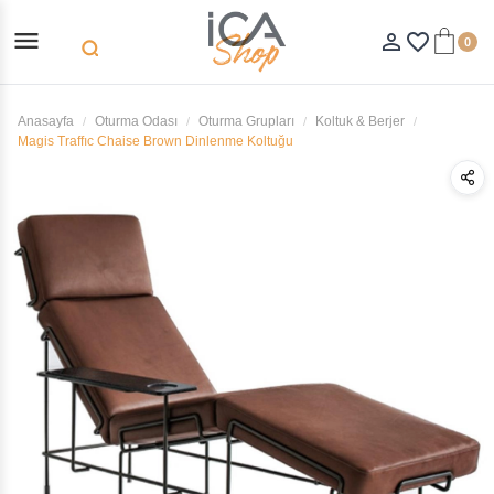
menu
person_outline
favorite_border
0
search
Anasayfa
Oturma Odası
Oturma Grupları
Koltuk & Berjer
Magis Traffıc Chaise Brown Dinlenme Koltuğu