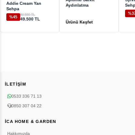
Addie Cream Yan
Aydınlatma
Seh
Sehpa
%3
90.550 TL
%45
49.500 TL
İLETİŞİM
0533 336 71 13
0850 307 04 22
İCA HOME & GARDEN
Hakkımızda